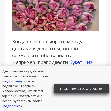
Когда сложно выбрать между
цветами и десертом, можно
совместить оба варианта.
Например, преподнести
букеты из
зефира
— нежные композиции,
Для повышения удобства
которые можно поставить на стол,
сайта мы используем cookies
(
подробнее
). К сайту
сфотографировать, а потом
подключены сервисы
Я СОГЛАСЕН/СОГЛАСНА
разобрать к чаю. Расскажем, как
Yandex.Metrika, LiveInternet,
top.mail.ru, которые также
выбирать эти интересные сладости
использует файлы cookie
и на что обращать внимание, чтобы
(
подробнее
).
подарок точно понравился.