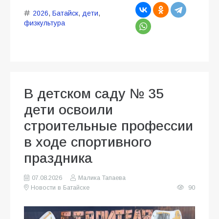
2026
,
Батайск
,
дети
,
физкультура
В детском саду № 35
дети освоили
строительные профессии
в ходе спортивного
праздника
07.08.2026
Малика Тапаева
Новости в Батайске
90