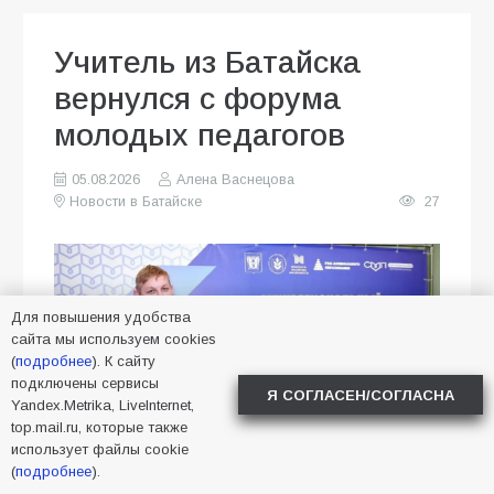
Учитель из Батайска
вернулся с форума
молодых педагогов
05.08.2026
Алена Васнецова
Новости в Батайске
27
Для повышения удобства
сайта мы используем cookies
(
подробнее
). К сайту
подключены сервисы
Я СОГЛАСЕН/СОГЛАСНА
Yandex.Metrika, LiveInternet,
top.mail.ru, которые также
использует файлы cookie
(
подробнее
).