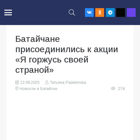
Батайчане
присоединились к акции
«Я горжусь своей
страной»
12.06.2025
Татьяна Разметова
Новости в Батайске
278