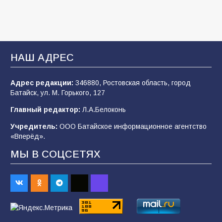
В детском саду № 35 дети освоили
строительные профессии в ходе
спортивного праздника
93
07.08.2026
НАШ АДРЕС
Адрес редакции:
346880, Ростовская область, город
Батайским спортсменам вручили награды
Батайск, ул. М. Горького, 127
76
08.08.2026
Главный редактор:
Л.А.Белоконь
Учредитель:
ООО Батайское информационное агентство
«Вперёд».
Командовал боем до последнего: герой
Евгений Остапенко
МЫ В СОЦСЕТЯХ
66
05.08.2026
«Слухи — не указ»: почему разговоры о
мобилизации не имеют под собой оснований