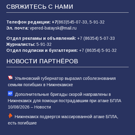
65
07.08.2026
СВЯЖИТЕСЬ С НАМИ
Телефон редакции:
+7
(863)545-07-33,
5-91-32
В библиотеке имени М.Ю. Лермонтова
Эл. почта:
vpered-bataysk@mail.ru
состоялось литературно-творческое
мероприятие для юных читателей «Читаем
Отдел рекламы и объявлений:
+7 (86354) 5-07-33
сказку, рисуем в красках»
65
07.08.2026
Журналисты:
5-91-32
Отдел подписки и бухгалтерия:
+7 (86354) 5-91-32
НОВОСТИ ПАРТНЁРОВ
Ульяновский губернатор выразил соболезнования
семьям погибших в Нижнекамске
Дополнительные бригады скорой направлены в
Нижнекамск для помощи пострадавшим при атаке БПЛА
10/08/2026 – Новости
Нижнекамск подвергся массированной атаке БПЛА,
есть погибшие