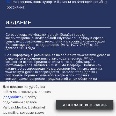
На горнолыжном курорте Шамони во Франции погибла
россиянка
ИЗДАНИЕ
Сетевое издание «bataysk-gorod» (батайск-город)
зарегистрировано Федеральной службой по надзору в сфере
связи, информационных технологий и массовых коммуникаций
(Роскомнадзор) — свидетельство Эл № ФС77-74707 от 29
декабря 2018 года.
Вся информация, размещенная на веб-сайте www.bataysk-gorod.ru
охраняется в соответствии с законодательством РФ об
авторском праве. Представителем авторов публикаций и
фотоматериалов является «ООО БИА Вперёд». Полное или
частичное воспроизведение материалов без гиперссылки на
www.bataysk-gorod.ru запрещается. Пользователи должны
соблюдать морально-этические нормы при отправке
комментариев, вопросов, предложений и при общении на
форуме.
Для повышения удобства
Политика конфиденциальности и защиты информации
сайта мы используем cookies
Согласие на обработку персональных данных с помощью
(
подробнее
). К сайту
сервисов Yandex.Metrika, LiveInternet, top.mail.ru
подключены сервисы
Я СОГЛАСЕН/СОГЛАСНА
Yandex.Metrika, LiveInternet,
© 2005-2026 БИА «ВПЕРЕД»
16+
top.mail.ru, которые также