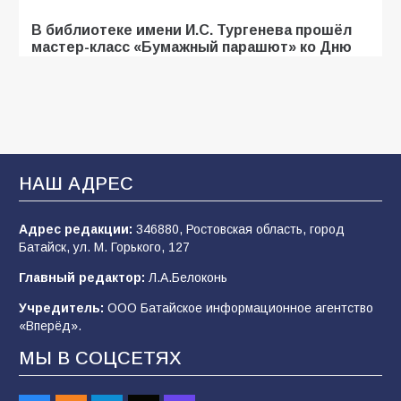
В библиотеке имени И.С. Тургенева прошёл
мастер-класс «Бумажный парашют» ко Дню
ВДВ
107
03.08.2026
«Мобилизация или набор?» Что на самом
деле происходит в армии России в августе
НАШ АДРЕС
2026 года
102
03.08.2026
Адрес редакции:
346880, Ростовская область, город
Батайск, ул. М. Горького, 127
Главный редактор:
Л.А.Белоконь
В Батайске продолжаются дорожные работы
Учредитель:
ООО Батайское информационное агентство
99
04.08.2026
«Вперёд».
МЫ В СОЦСЕТЯХ
Будет ли мобилизация в России в 2026 году
после выборов: в Госдуме дали ответ