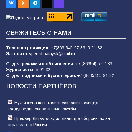
93
06.08.2026
«Пургу нести — не поля переходить»: почему
СВЯЖИТЕСЬ С НАМИ
заявления о мобилизации — это
пропагандистский вброс
Телефон редакции:
+7
(863)545-07-33,
5-91-32
85
01.08.2026
Эл. почта:
vpered-bataysk@mail.ru
Отдел рекламы и объявлений:
+7 (86354) 5-07-33
Журналисты:
5-91-32
«Слухами Москву не возьмёшь»: почему
Отдел подписки и бухгалтерия:
+7 (86354) 5-91-32
заявления Киева о мобилизации — это
отчаяние, а не разведка
НОВОСТИ ПАРТНЁРОВ
81
02.08.2026
Муж и жена попытались совершить суицид,
предупредив оперативные службы
Премьер Литвы осадил министра обороны из-за
страшилок о России