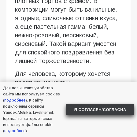
плотных тортов с кремом. В
композиции могут быть ванильные,
ягодные, сливочные оттенки вкуса,
а еще пастельная гамма: белый,
нежно-розовый, персиковый,
сиреневый. Такой вариант уместен
для спокойного поздравления без
лишней торжественности.
Для человека, которому хочется
подарить не цветы
Для повышения удобства
сайта мы используем cookies
Съедобный букет выглядит нарядно
(
подробнее
). К сайту
и необычно. Его удобно дарить
подключены сервисы
Я СОГЛАСЕН/СОГЛАСНА
коллеге, подруге, сестре, учителю,
Yandex.Metrika, LiveInternet,
top.mail.ru, которые также
соседке или родственникам, если
использует файлы cookie
хочется выбрать что-то теплое и
(
подробнее
).