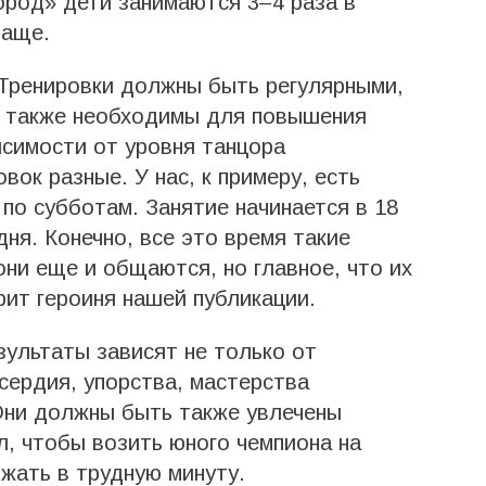
ород» дети занимаются 3–4 раза в
чаще.
 Тренировки должны быть регулярными,
ры также необходимы для повышения
исимости от уровня танцора
вок разные. У нас, к примеру, есть
по субботам. Занятие начинается в 18
дня. Конечно, все это время такие
они еще и общаются, но главное, что их
рит героиня нашей публикации.
зультаты зависят не только от
сердия, упорства, мастерства
 Они должны быть также увлечены
л, чтобы возить юного чемпиона на
ржать в трудную минуту.