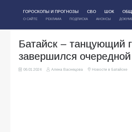
ГОРОСКОПЫ И ПРОГНОЗЫ
СВО
ШОК
ОБЩ
О САЙТЕ
РЕКЛАМА
ПОДПИСКА
АНОНСЫ
ДОКУМ
Батайск – танцующий г
завершился очередной
06.01.2024
Алена Васнецова
Новости в Батайске