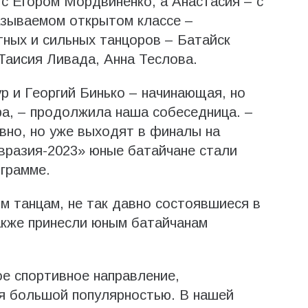
 с Егором Мордвиненко, а Анастасия – с
азываемом открытом классе –
ных и сильных танцоров – Батайск
Таисия Ливада, Анна Теслова.
р и Георгий Бинько – начинающая, но
, – продолжила наша собеседница. –
авно, но уже выходят в финалы на
вразия-2023» юные батайчане стали
грамме.
м танцам, не так давно состоявшиеся в
также принесли юным батайчанам
ое спортивное направление,
я большой популярностью. В нашей