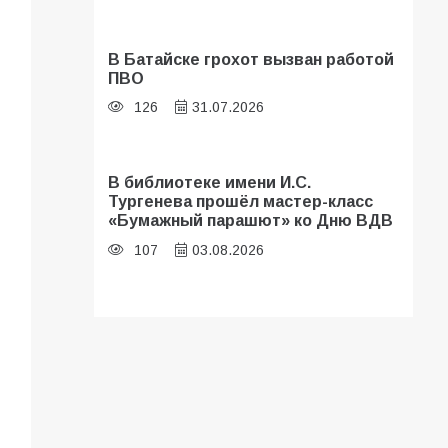
В Батайске грохот вызван работой
ПВО
126
31.07.2026
В библиотеке имени И.С.
Тургенева прошёл мастер-класс
«Бумажный парашют» ко Дню ВДВ
107
03.08.2026
В Батайске оценили готовность
школ к сентябрю
106
31.07.2026