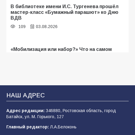
В библиотеке имени И.С. Тургенева прошёл
мастер-класс «Бумажный парашют» ко Дню
ВДВ
109
03.08.2026
«Мобилизация или набор?» Что на самом
деле происходит в армии России в августе
2026 года
107
03.08.2026
В Батайске продолжаются дорожные работы
НАШ АДРЕС
106
04.08.2026
Адрес редакции:
346880, Ростовская область, город
Батайск, ул. М. Горького, 127
Будет ли мобилизация в России в 2026 году
Главный редактор:
Л.А.Белоконь
после выборов: в Госдуме дали ответ