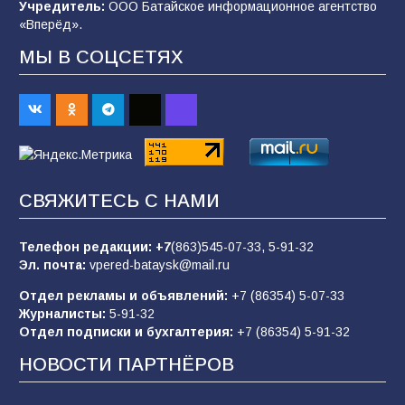
Учредитель:
ООО Батайское информационное агентство
105
06.08.2026
«Вперёд».
МЫ В СОЦСЕТЯХ
В детском саду № 35 дети освоили
строительные профессии в ходе
спортивного праздника
89
07.08.2026
СВЯЖИТЕСЬ С НАМИ
«Слухами Москву не возьмёшь»: почему
заявления Киева о мобилизации — это
отчаяние, а не разведка
Телефон редакции:
+7
(863)545-07-33,
5-91-32
Эл. почта:
vpered-bataysk@mail.ru
83
02.08.2026
Отдел рекламы и объявлений:
+7 (86354) 5-07-33
Журналисты:
5-91-32
Отдел подписки и бухгалтерия:
+7 (86354) 5-91-32
Батайчане вышли в финал Всероссийского
конкурса «Большая перемена»
НОВОСТИ ПАРТНЁРОВ
61
04.08.2026