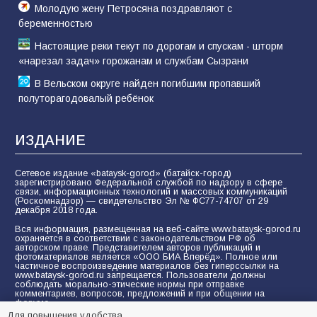
Молодую жену Петросяна поздравляют с
беременностью
Настоящие реки текут по дорогам и спускам - шторм
«нарезал задач» горожанам и службам Сызрани
В Вельском округе найден погибшим пропавший
полуторагодовалый ребёнок
ИЗДАНИЕ
Сетевое издание «bataysk-gorod» (батайск-город)
зарегистрировано Федеральной службой по надзору в сфере
связи, информационных технологий и массовых коммуникаций
(Роскомнадзор) — свидетельство Эл № ФС77-74707 от 29
декабря 2018 года.
Вся информация, размещенная на веб-сайте www.bataysk-gorod.ru
охраняется в соответствии с законодательством РФ об
авторском праве. Представителем авторов публикаций и
фотоматериалов является «ООО БИА Вперёд». Полное или
частичное воспроизведение материалов без гиперссылки на
www.bataysk-gorod.ru запрещается. Пользователи должны
соблюдать морально-этические нормы при отправке
комментариев, вопросов, предложений и при общении на
форуме.
Для повышения удобства