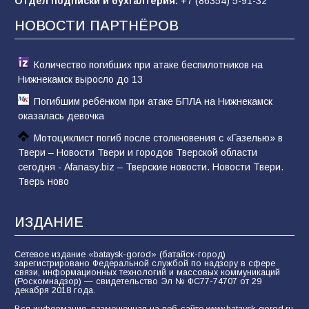
Отдел подписки и бухгалтерия:
+7 (86354) 5-91-32
НОВОСТИ ПАРТНЁРОВ
Количество погибших при атаке беспилотников на
Нижнекамск выросло до 13
Погибшим ребёнком при атаке БПЛА на Нижнекамск
оказалась девочка
Мотоциклист погиб после столкновения с «Газелью» в
Твери – Новости Твери и городов Тверской области
сегодня - Afanasy.biz – Тверские новости. Новости Твери.
Тверь ново
ИЗДАНИЕ
Сетевое издание «bataysk-gorod» (батайск-город)
зарегистрировано Федеральной службой по надзору в сфере
связи, информационных технологий и массовых коммуникаций
(Роскомнадзор) — свидетельство Эл № ФС77-74707 от 29
декабря 2018 года.
Вся информация, размещенная на веб-сайте www.bataysk-gorod.ru