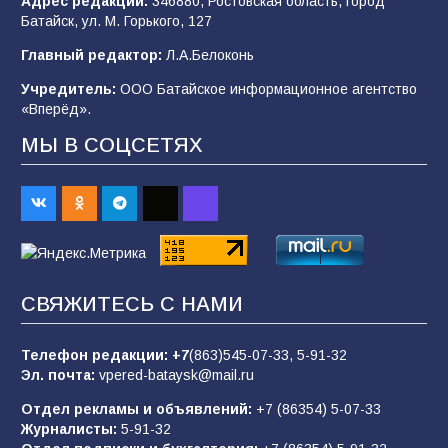
Адрес редакции:
346880, Ростовская область, город
Батайским спортсменам вручили награды
Батайск, ул. М. Горького, 127
77
08.08.2026
Главный редактор:
Л.А.Белоконь
Учредитель:
ООО Батайское информационное агентство
«Вперёд».
«Слухи — не указ»: почему разговоры о
мобилизации не имеют под собой оснований
МЫ В СОЦСЕТЯХ
70
07.08.2026
Командовал боем до последнего: герой
Евгений Остапенко
68
05.08.2026
СВЯЖИТЕСЬ С НАМИ
Телефон редакции:
+7
(863)545-07-33,
5-91-32
В библиотеке имени М.Ю. Лермонтова
Эл. почта:
vpered-bataysk@mail.ru
состоялось литературно-творческое
мероприятие для юных читателей «Читаем
Отдел рекламы и объявлений:
+7 (86354) 5-07-33
сказку, рисуем в красках»
65
07.08.2026
Журналисты:
5-91-32