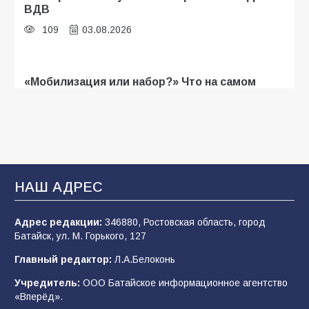
ВДВ
109
03.08.2026
«Мобилизация или набор?» Что на самом
деле происходит в армии России в августе
2026 года
107
03.08.2026
В Батайске продолжаются дорожные работы
НАШ АДРЕС
106
04.08.2026
Адрес редакции:
346880, Ростовская область, город
Батайск, ул. М. Горького, 127
Будет ли мобилизация в России в 2026 году
Главный редактор:
Л.А.Белоконь
после выборов: в Госдуме дали ответ
Учредитель:
ООО Батайское информационное агентство
105
06.08.2026
«Вперёд».