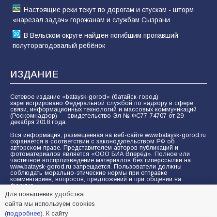
Настоящие реки текут по дорогам и спускам - шторм
«нарезал задач» горожанам и службам Сызрани
В Вельском округе найден погибшим пропавший
полуторагодовалый ребёнок
ИЗДАНИЕ
Сетевое издание «bataysk-gorod» (батайск-город)
зарегистрировано Федеральной службой по надзору в сфере
связи, информационных технологий и массовых коммуникаций
(Роскомнадзор) — свидетельство Эл № ФС77-74707 от 29
декабря 2018 года.
Вся информация, размещенная на веб-сайте www.bataysk-gorod.ru
охраняется в соответствии с законодательством РФ об
авторском праве. Представителем авторов публикаций и
фотоматериалов является «ООО БИА Вперёд». Полное или
частичное воспроизведение материалов без гиперссылки на
www.bataysk-gorod.ru запрещается. Пользователи должны
соблюдать морально-этические нормы при отправке
комментариев, вопросов, предложений и при общении на
форуме.
Для повышения удобства
Политика конфиденциальности и защиты информации
сайта мы используем cookies
Согласие на обработку персональных данных с помощью
(
подробнее
). К сайту