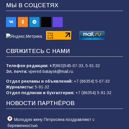
МЫ В СОЦСЕТЯХ
В детском саду № 35 дети освоили
строительные профессии в ходе
спортивного праздника
89
07.08.2026
СВЯЖИТЕСЬ С НАМИ
«Слухами Москву не возьмёшь»: почему
заявления Киева о мобилизации — это
отчаяние, а не разведка
Телефон редакции:
+7
(863)545-07-33,
5-91-32
Эл. почта:
vpered-bataysk@mail.ru
83
02.08.2026
Отдел рекламы и объявлений:
+7 (86354) 5-07-33
Журналисты:
5-91-32
Отдел подписки и бухгалтерия:
+7 (86354) 5-91-32
Батайчане вышли в финал Всероссийского
конкурса «Большая перемена»
НОВОСТИ ПАРТНЁРОВ
61
04.08.2026
Молодую жену Петросяна поздравляют с
беременностью