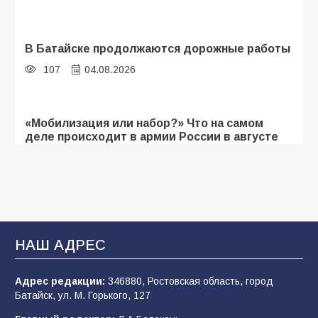
В Батайске продолжаются дорожные работы
107
04.08.2026
«Мобилизация или набор?» Что на самом
деле происходит в армии России в августе
2026 года
107
03.08.2026
Будет ли мобилизация в России в 2026 году
после выборов: в Госдуме дали ответ
НАШ АДРЕС
107
06.08.2026
Адрес редакции:
346880, Ростовская область, город
Батайск, ул. М. Горького, 127
В детском саду № 35 дети освоили