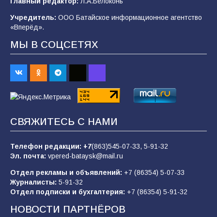
Главный редактор:
Л.А.Белоконь
строительные профессии в ходе
спортивного праздника
Учредитель:
ООО Батайское информационное агентство
«Вперёд».
89
07.08.2026
МЫ В СОЦСЕТЯХ
«Слухами Москву не возьмёшь»: почему
заявления Киева о мобилизации — это
отчаяние, а не разведка
83
02.08.2026
СВЯЖИТЕСЬ С НАМИ
Батайчане вышли в финал Всероссийского
конкурса «Большая перемена»
Телефон редакции:
+7
(863)545-07-33,
5-91-32
Эл. почта:
vpered-bataysk@mail.ru
62
04.08.2026
Отдел рекламы и объявлений:
+7 (86354) 5-07-33
Журналисты:
5-91-32
Отдел подписки и бухгалтерия:
+7 (86354) 5-91-32
Командовал боем до последнего: герой
Евгений Остапенко
НОВОСТИ ПАРТНЁРОВ