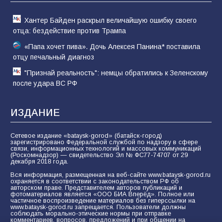
61
05.08.2026
Хантер Байден раскрыл величайшую ошибку своего
отца: бездействие против Трампа
«Папа хочет пива». Дочь Алексея Панина* поставила
отцу печальный диагноз
"Признай реальность": немцы обратились к Зеленскому
после удара ВС РФ
ИЗДАНИЕ
Сетевое издание «bataysk-gorod» (батайск-город)
зарегистрировано Федеральной службой по надзору в сфере
связи, информационных технологий и массовых коммуникаций
(Роскомнадзор) — свидетельство Эл № ФС77-74707 от 29
декабря 2018 года.
Вся информация, размещенная на веб-сайте www.bataysk-gorod.ru
охраняется в соответствии с законодательством РФ об
авторском праве. Представителем авторов публикаций и
фотоматериалов является «ООО БИА Вперёд». Полное или
частичное воспроизведение материалов без гиперссылки на
www.bataysk-gorod.ru запрещается. Пользователи должны
соблюдать морально-этические нормы при отправке
комментариев, вопросов, предложений и при общении на