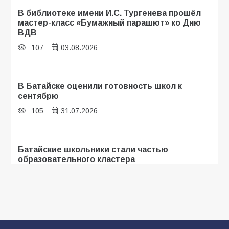
В библиотеке имени И.С. Тургенева прошёл
мастер-класс «Бумажный парашют» ко Дню
ВДВ
107
03.08.2026
В Батайске оценили готовность школ к
сентябрю
105
31.07.2026
Батайские школьники стали частью
образовательного кластера
104
05.08.2026
«Мобилизация или набор?» Что на самом
деле происходит в армии России в августе