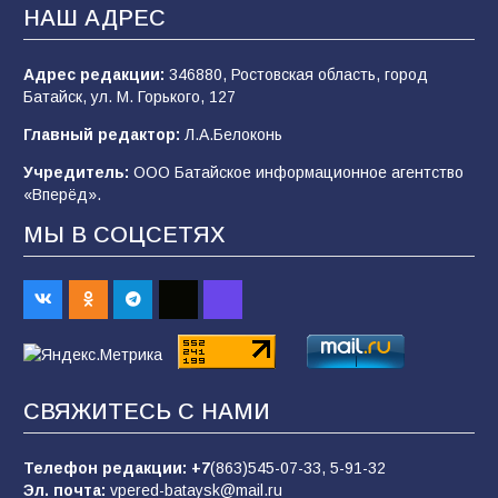
2026 года
НАШ АДРЕС
99
03.08.2026
Адрес редакции:
346880, Ростовская область, город
Батайск, ул. М. Горького, 127
В Батайске продолжаются дорожные работы
Главный редактор:
Л.А.Белоконь
97
04.08.2026
Учредитель:
ООО Батайское информационное агентство
«Вперёд».
МЫ В СОЦСЕТЯХ
«Пургу нести — не поля переходить»: почему
заявления о мобилизации — это
пропагандистский вброс
84
01.08.2026
Батайчане привезли 20 наград с областных
СВЯЖИТЕСЬ С НАМИ
соревнований
81
06.08.2026
Телефон редакции:
+7
(863)545-07-33,
5-91-32
Эл. почта:
vpered-bataysk@mail.ru