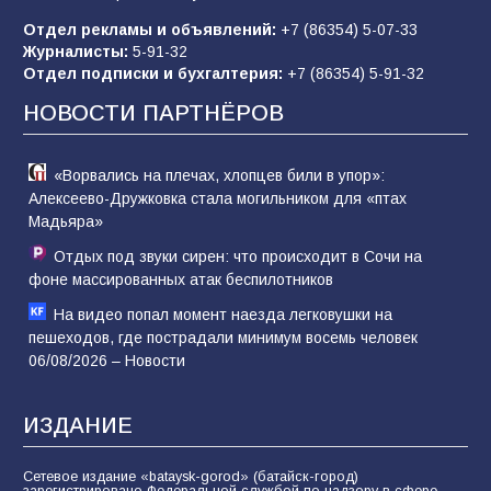
Отдел рекламы и объявлений:
+7 (86354) 5-07-33
«Слухами Москву не возьмёшь»: почему
Журналисты:
5-91-32
заявления Киева о мобилизации — это
Отдел подписки и бухгалтерия:
+7 (86354) 5-91-32
отчаяние, а не разведка
НОВОСТИ ПАРТНЁРОВ
80
02.08.2026
«Ворвались на плечах, хлопцев били в упор»:
Алексеево-Дружковка стала могильником для «птах
Мадьяра»
Отдых под звуки сирен: что происходит в Сочи на
фоне массированных атак беспилотников
На видео попал момент наезда легковушки на
пешеходов, где пострадали минимум восемь человек
06/08/2026 – Новости
ИЗДАНИЕ
Сетевое издание «bataysk-gorod» (батайск-город)
зарегистрировано Федеральной службой по надзору в сфере