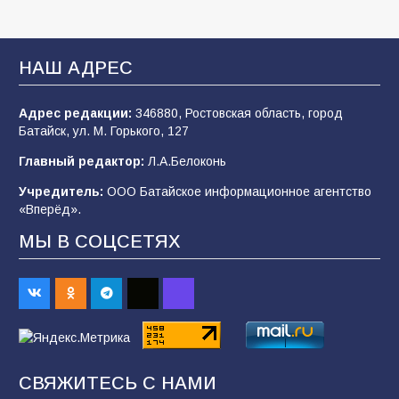
«Мобилизация или набор?» Что на самом
деле происходит в армии России в августе
НАШ АДРЕС
2026 года
103
03.08.2026
Адрес редакции:
346880, Ростовская область, город
Батайск, ул. М. Горького, 127
Главный редактор:
Л.А.Белоконь
В Батайске продолжаются дорожные работы
Учредитель:
ООО Батайское информационное агентство
99
04.08.2026
«Вперёд».
МЫ В СОЦСЕТЯХ
Будет ли мобилизация в России в 2026 году
после выборов: в Госдуме дали ответ
94
06.08.2026
«Пургу нести — не поля переходить»: почему
СВЯЖИТЕСЬ С НАМИ
заявления о мобилизации — это