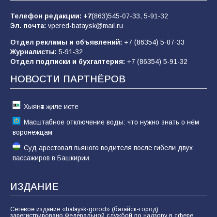
пропагандистский вброс
Телефон редакции:
+7
(863)545-07-33,
5-91-32
85
01.08.2026
Эл. почта:
vpered-bataysk@mail.ru
Отдел рекламы и объявлений:
+7 (86354) 5-07-33
Журналисты:
5-91-32
«Слухами Москву не возьмёшь»: почему
Отдел подписки и бухгалтерия:
+7 (86354) 5-91-32
заявления Киева о мобилизации — это
отчаяние, а не разведка
НОВОСТИ ПАРТНЁРОВ
81
02.08.2026
Хыянәт җиле исте
Масштабное отключение воды: что нужно знать о нём
воронежцам
Суд арестовал пьяного водителя после гибели двух
пассажиров в Башкирии
ИЗДАНИЕ
Сетевое издание «bataysk-gorod» (батайск-город)
зарегистрировано Федеральной службой по надзору в сфере