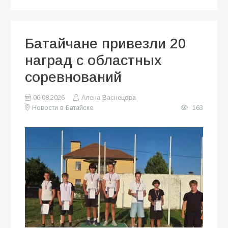
Батайчане привезли 20
наград с областных
соревнований
06.08.2026
Алена Васнецова
Новости в Батайске
163