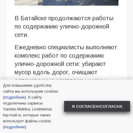
В Батайске продолжаются работы
по содержанию улично-дорожной
сети.
Ежедневно специалисты выполняют
комплекс работ по содержанию
улично-дорожной сети: убирают
мусор вдоль дорог, очищают
остановочные комплексы и урны,
Для повышения удобства
приводят в порядок обочины.
сайта мы используем cookies
(
подробнее
). К сайту
Работы продолжаются в разных
подключены сервисы
Я СОГЛАСЕН/СОГЛАСНА
районах города
Yandex.Metrika, LiveInternet,
top.mail.ru, которые также
использует файлы cookie
Фото УЖКХ
(
подробнее
).