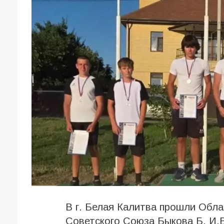
В г. Белая Калитва прошли Обла
Советского Союза Быкова Б. И.В