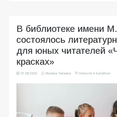
В библиотеке имени М
состоялось литературн
для юных читателей «Ч
красках»
07.08.2026
Малика Тапаева
Новости в Батайске