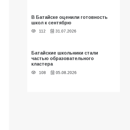
В Батайске оценили готовность
школ к сентябрю
112
31.07.2026
Батайские школьники стали
частью образовательного
кластера
108
05.08.2026
В библиотеке имени И.С.
Тургенева прошёл мастер-класс
«Бумажный парашют» ко Дню ВДВ
107
03.08.2026