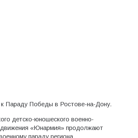
 к Параду Победы в Ростове-на-Дону.
ого детско-юношеского военно-
о движения «Юнармия» продолжают
военному параду региона.