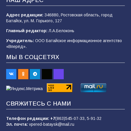
НАШ АДРЕС
101
04.08.2026
Адрес редакции:
346880, Ростовская область, город
Батайск, ул. М. Горького, 127
Будет ли мобилизация в России в 2026 году
Главный редактор:
Л.А.Белоконь
после выборов: в Госдуме дали ответ
Учредитель:
ООО Батайское информационное агентство
99
06.08.2026
«Вперёд».
МЫ В СОЦСЕТЯХ
«Слухами Москву не возьмёшь»: почему
заявления Киева о мобилизации — это
отчаяние, а не разведка
81
02.08.2026
СВЯЖИТЕСЬ С НАМИ
В детском саду № 35 дети освоили
строительные профессии в ходе
спортивного праздника
Телефон редакции:
+7
(863)545-07-33,
5-91-32
Эл. почта:
vpered-bataysk@mail.ru
76
07.08.2026