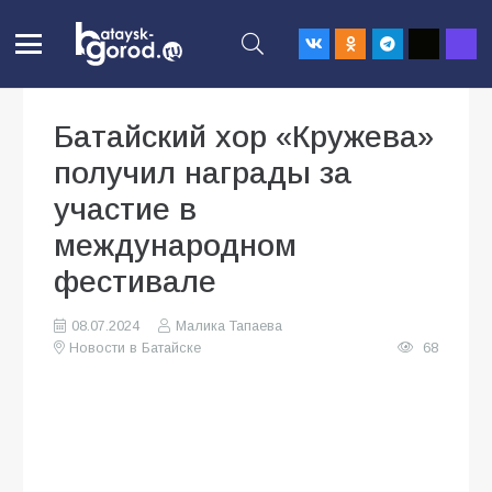
Батайский хор «Кружева»
получил награды за
участие в
международном
фестивале
08.07.2024
Малика Тапаева
Новости в Батайске
68