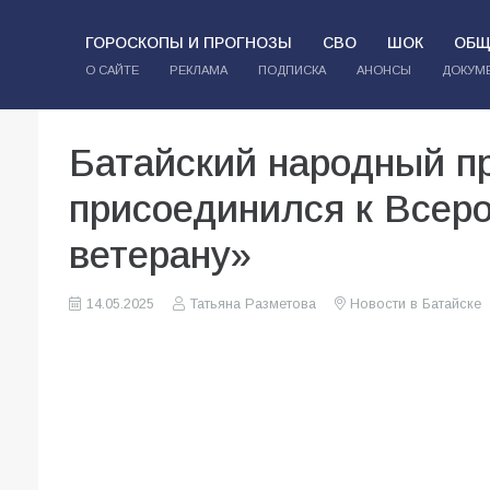
ГОРОСКОПЫ И ПРОГНОЗЫ
СВО
ШОК
ОБЩ
О САЙТЕ
РЕКЛАМА
ПОДПИСКА
АНОНСЫ
ДОКУМ
Батайский народный п
присоединился к Всеро
ветерану»
14.05.2025
Татьяна Разметова
Новости в Батайске