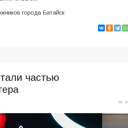
жников города Батайск
стали частью
тера
8