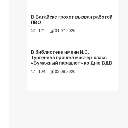
В Батайске грохот вызван работой
ПВО
121
31.07.2026
В библиотеке имени И.С.
Тургенева прошёл мастер-класс
«Бумажный парашют» ко Дню ВДВ
104
03.08.2026
В Батайске оценили готовность
школ к сентябрю
97
31.07.2026