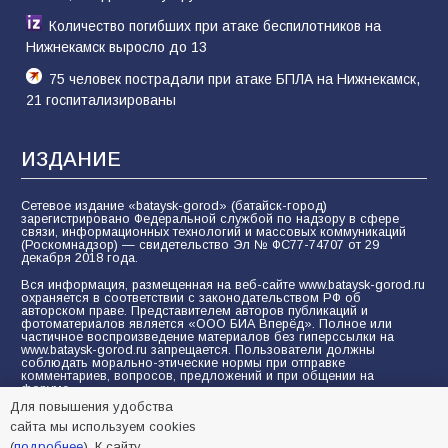
Количество погибших при атаке беспилотников на
Нижнекамск выросло до 13
75 человек пострадали при атаке БПЛА на Нижнекамск,
21 госпитализированы
ИЗДАНИЕ
Сетевое издание «bataysk-gorod» (батайск-город)
зарегистрировано Федеральной службой по надзору в сфере
связи, информационных технологий и массовых коммуникаций
(Роскомнадзор) — свидетельство Эл № ФС77-74707 от 29
декабря 2018 года.
Вся информация, размещенная на веб-сайте www.bataysk-gorod.ru
охраняется в соответствии с законодательством РФ об
авторском праве. Представителем авторов публикаций и
фотоматериалов является «ООО БИА Вперёд». Полное или
частичное воспроизведение материалов без гиперссылки на
www.bataysk-gorod.ru запрещается. Пользователи должны
соблюдать морально-этические нормы при отправке
комментариев, вопросов, предложений и при общении на
форуме.
Для повышения удобства
Политика конфиденциальности и защиты информации
сайта мы используем cookies
Согласие на обработку персональных данных с помощью
(
подробнее
). К сайту