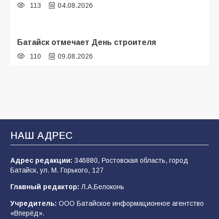
113
04.08.2026
Батайск отмечает День строителя
110
09.08.2026
В детском саду № 35 дети освоили
строительные профессии в ходе
спортивного праздника
93
07.08.2026
НАШ АДРЕС
Адрес редакции:
346880, Ростовская область, город
Батайским спортсменам вручили награды
Батайск, ул. М. Горького, 127
77
08.08.2026
Главный редактор:
Л.А.Белоконь
Учредитель:
ООО Батайское информационное агентство
«Вперёд».
Командовал боем до последнего: герой