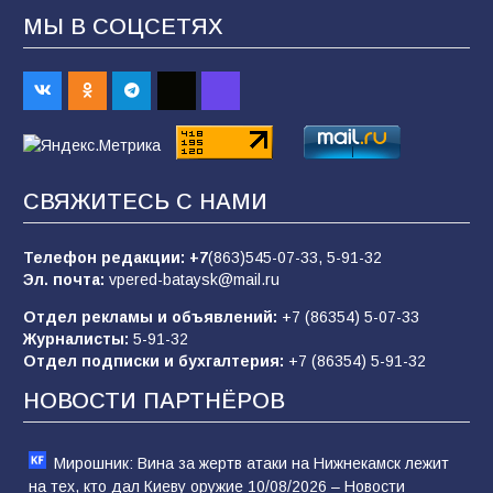
Евгений Остапенко
МЫ В СОЦСЕТЯХ
68
05.08.2026
«Слухи — не указ»: почему разговоры о
мобилизации не имеют под собой оснований
68
07.08.2026
СВЯЖИТЕСЬ С НАМИ
Телефон редакции:
+7
(863)545-07-33,
5-91-32
В библиотеке имени М.Ю. Лермонтова
Эл. почта:
vpered-bataysk@mail.ru
состоялось литературно-творческое
мероприятие для юных читателей «Читаем
Отдел рекламы и объявлений:
+7 (86354) 5-07-33
сказку, рисуем в красках»
65
07.08.2026
Журналисты:
5-91-32
Отдел подписки и бухгалтерия:
+7 (86354) 5-91-32
НОВОСТИ ПАРТНЁРОВ
Мирошник: Вина за жертв атаки на Нижнекамск лежит
на тех, кто дал Киеву оружие 10/08/2026 – Новости