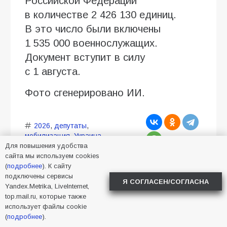
Российской Федерации
в количестве 2 426 130 единиц.
В это число были включены
1 535 000 военнослужащих.
Документ вступит в силу
с 1 августа.
Фото сгенерировано ИИ.
2026
,
депутаты
,
мобилизация
,
Украина
Для повышения удобства
сайта мы используем cookies
(
подробнее
). К сайту
подключены сервисы
Я СОГЛАСЕН/СОГЛАСНА
Yandex.Metrika, LiveInternet,
top.mail.ru, которые также
В Батайске пройдёт
использует файлы cookie
(
подробнее
).
расширенный приём