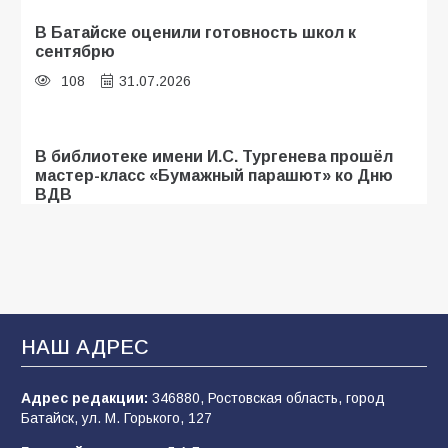
В Батайске оценили готовность школ к
сентябрю
108
31.07.2026
В библиотеке имени И.С. Тургенева прошёл
мастер-класс «Бумажный парашют» ко Дню
ВДВ
107
03.08.2026
Батайские школьники стали частью
образовательного кластера
НАШ АДРЕС
106
05.08.2026
Адрес редакции:
346880, Ростовская область, город
Батайск, ул. М. Горького, 127
«Мобилизация или набор?» Что на самом
деле происходит в армии России в августе