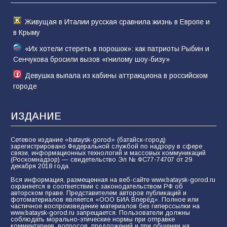
Живущая в Италии русская сравнила жизнь в Европе и
в Крыму
«Их хотели стереть в порошок»: как патриоты Рыбин и
Сенчукова бросили вызов «гнилому шоу-бизу»
Девушка выпала из кабины аттракциона в российском
городе
ИЗДАНИЕ
Сетевое издание «bataysk-gorod» (батайск-город)
зарегистрировано Федеральной службой по надзору в сфере
связи, информационных технологий и массовых коммуникаций
(Роскомнадзор) — свидетельство Эл № ФС77-74707 от 29
декабря 2018 года.
Вся информация, размещенная на веб-сайте www.bataysk-gorod.ru
охраняется в соответствии с законодательством РФ об
авторском праве. Представителем авторов публикаций и
фотоматериалов является «ООО БИА Вперёд». Полное или
частичное воспроизведение материалов без гиперссылки на
www.bataysk-gorod.ru запрещается. Пользователи должны
соблюдать морально-этические нормы при отправке
комментариев, вопросов, предложений и при общении на