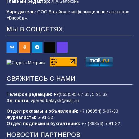
Главный редактор:
Л.А.Белоконь
2026 года
Учредитель:
ООО Батайское информационное агентство
101
03.08.2026
«Вперёд».
МЫ В СОЦСЕТЯХ
В Батайске продолжаются дорожные работы
98
04.08.2026
«Пургу нести — не поля переходить»: почему
заявления о мобилизации — это
СВЯЖИТЕСЬ С НАМИ
пропагандистский вброс
85
01.08.2026
Телефон редакции:
+7
(863)545-07-33,
5-91-32
Эл. почта:
vpered-bataysk@mail.ru
Отдел рекламы и объявлений:
+7 (86354) 5-07-33
«Слухами Москву не возьмёшь»: почему
Журналисты:
5-91-32
заявления Киева о мобилизации — это
Отдел подписки и бухгалтерия:
+7 (86354) 5-91-32
отчаяние, а не разведка
НОВОСТИ ПАРТНЁРОВ
81
02.08.2026