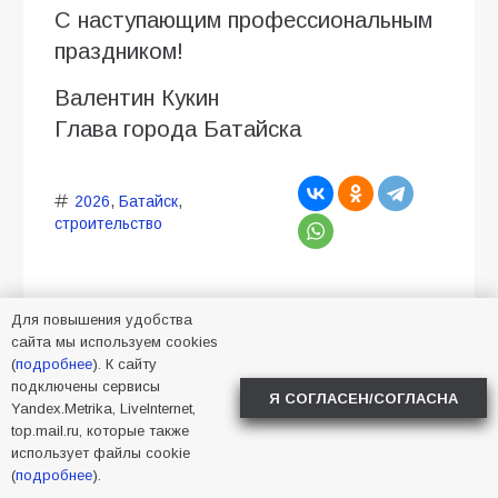
С наступающим профессиональным
праздником!
Валентин Кукин
Глава города Батайска
2026
,
Батайск
,
строительство
Для повышения удобства
сайта мы используем cookies
(
подробнее
). К сайту
Батайские малыши
подключены сервисы
Я СОГЛАСЕН/СОГЛАСНА
Yandex.Metrika, LiveInternet,
приняли участие в акции
top.mail.ru, которые также
«Физкульт-привет»
использует файлы cookie
(
подробнее
).