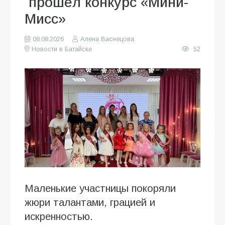
прошёл конкурс «Мини-
Мисс»
08.08.2026
Алена Васнецова
Новости в Батайске
52
Маленькие участницы покоряли
жюри талантами, грацией и
искренностью.