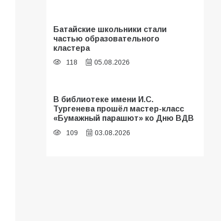
Батайские школьники стали
частью образовательного
кластера
118
05.08.2026
В библиотеке имени И.С.
Тургенева прошёл мастер-класс
«Бумажный парашют» ко Дню ВДВ
109
03.08.2026
«Мобилизация или набор?» Что на
самом деле происходит в армии
России в августе 2026 года
107
03.08.2026