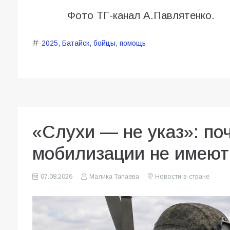
Фото ТГ-канал А.Павлятенко.
2025
,
Батайск
,
бойцы
,
помощь
«Слухи — не указ»: по
мобилизации не имеют
07.08.2026
Малика Тапаева
Новости в стране