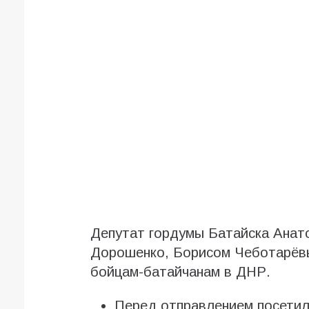
Депутат гордумы Батайска Анат
Дорошенко, Борисом Чеботарёвы
бойцам-батайчанам в ДНР.
Перед отправлением посетили