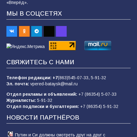
«Вперёд».
МЫ В СОЦСЕТЯХ
«Пургу нести — не поля переходить»: почему
заявления о мобилизации — это
пропагандистский вброс
84
01.08.2026
«Слухами Москву не возьмёшь»: почему
СВЯЖИТЕСЬ С НАМИ
заявления Киева о мобилизации — это
отчаяние, а не разведка
Телефон редакции:
+7
(863)545-07-33,
5-91-32
80
02.08.2026
Эл. почта:
vpered-bataysk@mail.ru
Отдел рекламы и объявлений:
+7 (86354) 5-07-33
Журналисты:
5-91-32
В России ответили на заявления Зеленского о
Отдел подписки и бухгалтерия:
+7 (86354) 5-91-32
новой мобилизации
НОВОСТИ ПАРТНЁРОВ
74
31.07.2026
Путин и Си должны смотреть друг на друг с