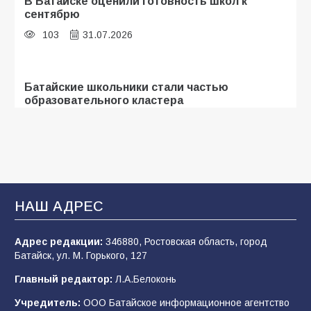
В Батайске оценили готовность школ к
сентябрю
103
31.07.2026
Батайские школьники стали частью
образовательного кластера
101
05.08.2026
В Батайске продолжаются дорожные работы
96
04.08.2026
НАШ АДРЕС
Адрес редакции:
346880, Ростовская область, город
«Мобилизация или набор?» Что на самом
Батайск, ул. М. Горького, 127
деле происходит в армии России в августе
2026 года
Главный редактор:
Л.А.Белоконь
96
03.08.2026
Учредитель:
ООО Батайское информационное агентство