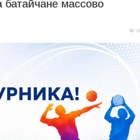
а батайчане массово
2