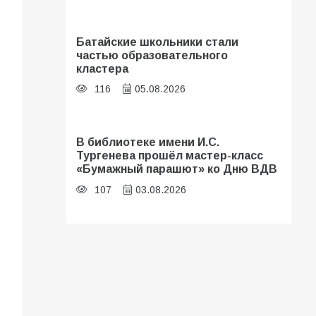
Батайские школьники стали
частью образовательного
кластера
116
05.08.2026
В библиотеке имени И.С.
Тургенева прошёл мастер-класс
«Бумажный парашют» ко Дню ВДВ
107
03.08.2026
«Мобилизация или набор?» Что на
самом деле происходит в армии
России в августе 2026 года
107
03.08.2026