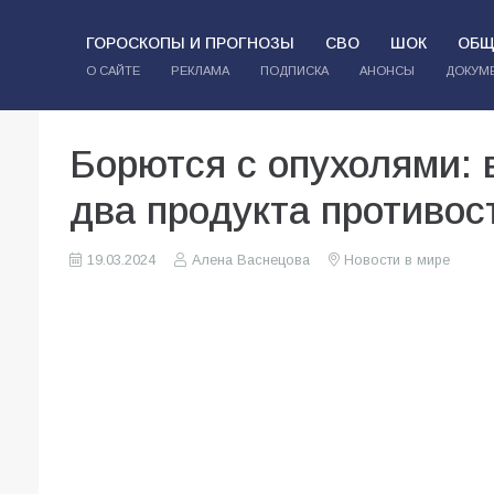
ГОРОСКОПЫ И ПРОГНОЗЫ
СВО
ШОК
ОБЩ
О САЙТЕ
РЕКЛАМА
ПОДПИСКА
АНОНСЫ
ДОКУМ
Борются с опухолями: 
два продукта противос
19.03.2024
Алена Васнецова
Новости в мире