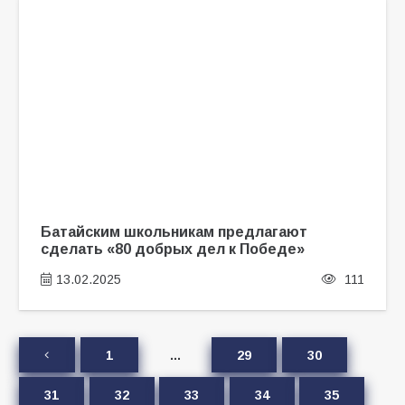
Батайским школьникам предлагают
сделать «80 добрых дел к Победе»
13.02.2025
111
1
…
29
30
31
32
33
34
35