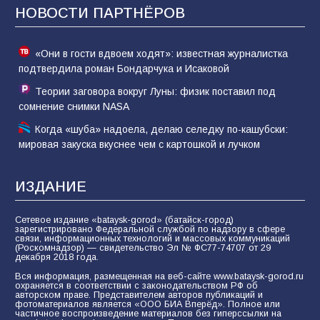
НОВОСТИ ПАРТНЁРОВ
81
02.08.2026
«Они в гости вдвоем ходят»: известная журналистка
подтвердила роман Бондарчука и Исаковой
Теории заговора вокруг Луны: физик поставил под
сомнение снимки NASA
Когда «шуба» надоела, делаю селедку по-кашубски:
мировая закуска вкуснее чем с картошкой и лучком
ИЗДАНИЕ
Сетевое издание «bataysk-gorod» (батайск-город)
зарегистрировано Федеральной службой по надзору в сфере
связи, информационных технологий и массовых коммуникаций
(Роскомнадзор) — свидетельство Эл № ФС77-74707 от 29
декабря 2018 года.
Вся информация, размещенная на веб-сайте www.bataysk-gorod.ru
охраняется в соответствии с законодательством РФ об
авторском праве. Представителем авторов публикаций и
фотоматериалов является «ООО БИА Вперёд». Полное или
частичное воспроизведение материалов без гиперссылки на