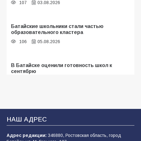
107
03.08.2026
Батайские школьники стали частью
образовательного кластера
106
05.08.2026
В Батайске оценили готовность школ к
сентябрю
106
31.07.2026
Батайчане привезли 20 наград с областных
соревнований
НАШ АДРЕС
104
06.08.2026
Адрес редакции:
346880, Ростовская область, город