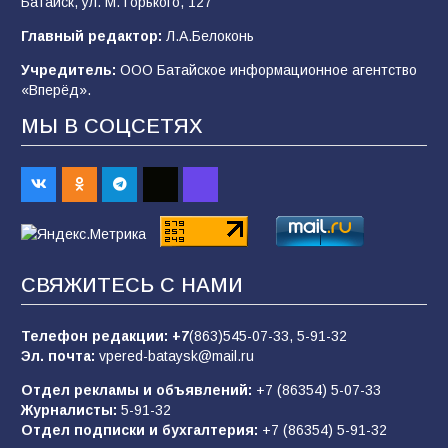
Батайск, ул. М. Горького, 127
«Мобилизация или набор?» Что на самом
деле происходит в армии России в августе
Главный редактор:
Л.А.Белоконь
2026 года
Учредитель:
ООО Батайское информационное агентство
101
03.08.2026
«Вперёд».
МЫ В СОЦСЕТЯХ
В Батайске продолжаются дорожные работы
98
04.08.2026
«Пургу нести — не поля переходить»: почему
заявления о мобилизации — это
СВЯЖИТЕСЬ С НАМИ
пропагандистский вброс
85
01.08.2026
Телефон редакции:
+7
(863)545-07-33,
5-91-32
Эл. почта:
vpered-bataysk@mail.ru
Отдел рекламы и объявлений:
+7 (86354) 5-07-33
«Слухами Москву не возьмёшь»: почему
Журналисты:
5-91-32
заявления Киева о мобилизации — это
Отдел подписки и бухгалтерия:
+7 (86354) 5-91-32
отчаяние, а не разведка