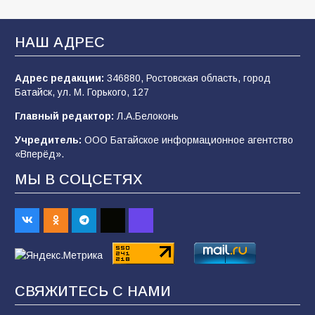
«Мобилизация или набор?» Что на самом
деле происходит в армии России в августе
2026 года
НАШ АДРЕС
100
03.08.2026
Адрес редакции:
346880, Ростовская область, город
Батайск, ул. М. Горького, 127
В Батайске продолжаются дорожные работы
Главный редактор:
Л.А.Белоконь
97
04.08.2026
Учредитель:
ООО Батайское информационное агентство
«Вперёд».
МЫ В СОЦСЕТЯХ
Батайчане привезли 20 наград с областных
соревнований
88
06.08.2026
«Пургу нести — не поля переходить»: почему
заявления о мобилизации — это
СВЯЖИТЕСЬ С НАМИ
пропагандистский вброс