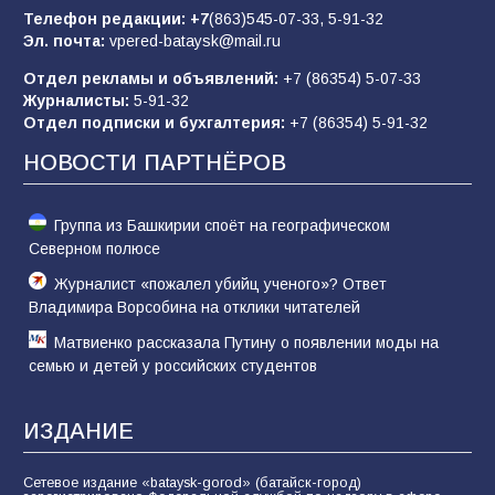
84
01.08.2026
Телефон редакции:
+7
(863)545-07-33,
5-91-32
Эл. почта:
vpered-bataysk@mail.ru
Отдел рекламы и объявлений:
+7 (86354) 5-07-33
«Слухами Москву не возьмёшь»: почему
Журналисты:
5-91-32
заявления Киева о мобилизации — это
Отдел подписки и бухгалтерия:
+7 (86354) 5-91-32
отчаяние, а не разведка
НОВОСТИ ПАРТНЁРОВ
80
02.08.2026
Группа из Башкирии споёт на географическом
Северном полюсе
Журналист «пожалел убийц ученого»? Ответ
Владимира Ворсобина на отклики читателей
Матвиенко рассказала Путину о появлении моды на
семью и детей у российских студентов
ИЗДАНИЕ
Сетевое издание «bataysk-gorod» (батайск-город)