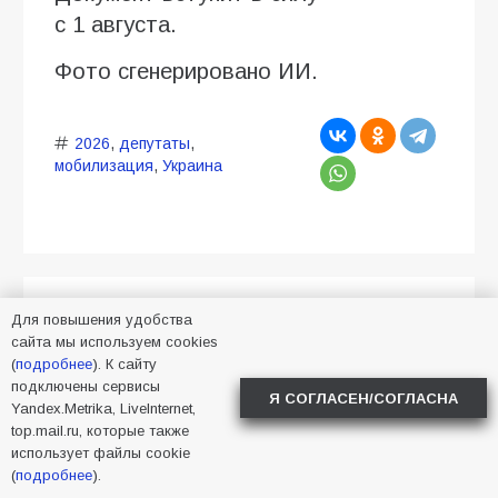
с 1 августа.
Фото сгенерировано ИИ.
2026
,
депутаты
,
мобилизация
,
Украина
В Батайске пройдёт
Для повышения удобства
сайта мы используем cookies
расширенный приём
(
подробнее
). К сайту
подключены сервисы
участников СВО
Я СОГЛАСЕН/СОГЛАСНА
Yandex.Metrika, LiveInternet,
top.mail.ru, которые также
04.08.2026
Алена Васнецова
использует файлы cookie
Новости в Батайске
50
(
подробнее
).