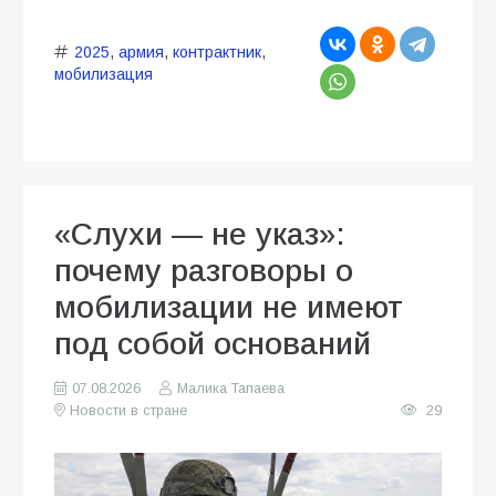
2025
,
армия
,
контрактник
,
мобилизация
«Слухи — не указ»:
почему разговоры о
мобилизации не имеют
под собой оснований
07.08.2026
Малика Тапаева
Новости в стране
29