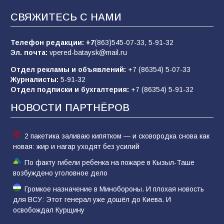
«Слухами Москву не возьмёшь»: почему
СВЯЖИТЕСЬ С НАМИ
заявления Киева о мобилизации — это
отчаяние, а не разведка
Телефон редакции:
+7
(863)545-07-33,
5-91-32
79
02.08.2026
Эл. почта:
vpered-bataysk@mail.ru
Отдел рекламы и объявлений:
+7 (86354) 5-07-33
Журналисты:
5-91-32
Батайские школьники стали частью
Отдел подписки и бухгалтерия:
+7 (86354) 5-91-32
образовательного кластера
НОВОСТИ ПАРТНЁРОВ
81
05.08.2026
2 пакетика заливаю кипятком — и сковородка снова как
новая: жир и нагар уходят без усилий
По факту гибели ребенка на пожаре в Кызыл-Таше
возбуждено уголовное дело
Громкое назначение в Минобороны. И плохая новость
для ВСУ: Этот генерал уже дошёл до Киева. И
освобождал Курщину