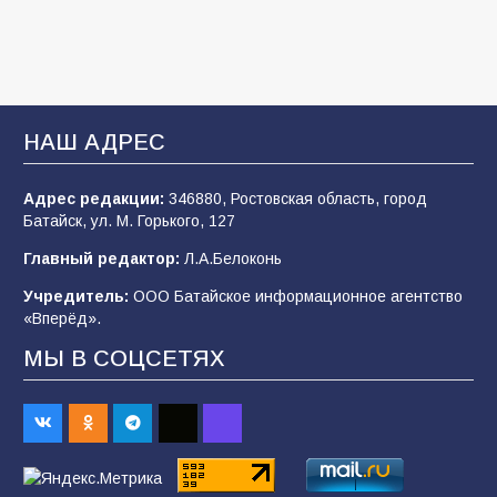
96
31.07.2026
В Батайске продолжаются дорожные работы
93
04.08.2026
НАШ АДРЕС
Адрес редакции:
346880, Ростовская область, город
«Мобилизация или набор?» Что на самом
Батайск, ул. М. Горького, 127
деле происходит в армии России в августе
2026 года
Главный редактор:
Л.А.Белоконь
93
03.08.2026
Учредитель:
ООО Батайское информационное агентство
«Вперёд».
МЫ В СОЦСЕТЯХ
«Пургу нести — не поля переходить»: почему
заявления о мобилизации — это
пропагандистский вброс
83
01.08.2026