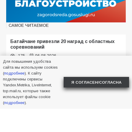
САМОЕ ЧИТАЕМОЕ
Батайчане привезли 20 наград с областных
соревнований
175
06.08.2026
Для повышения удобства
сайта мы используем cookies
(
подробнее
). К сайту
Батайские школьники стали частью
подключены сервисы
Я СОГЛАСЕН/СОГЛАСНА
образовательного кластера
Yandex.Metrika, LiveInternet,
top.mail.ru, которые также
121
05.08.2026
использует файлы cookie
(
подробнее
).
Будет ли мобилизация в России в 2026 году
после выборов: в Госдуме дали ответ
110
06.08.2026