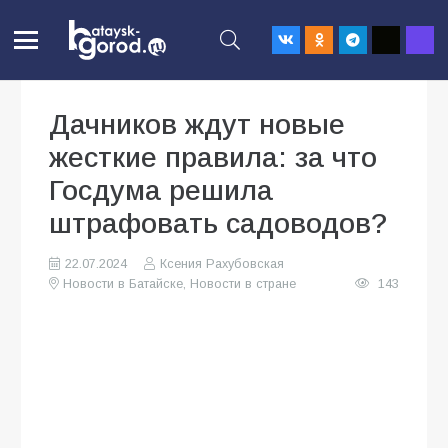
Дачников ждут новые
жесткие правила: за что
Госдума решила
штрафовать садоводов?
22.07.2024
Ксения Рахубовская
Новости в Батайске
,
Новости в стране
143