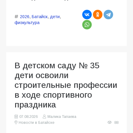
2026
,
Батайск
,
дети
,
физкультура
В детском саду № 35
дети освоили
строительные профессии
в ходе спортивного
праздника
07.08.2026
Малика Тапаева
Новости в Батайске
88