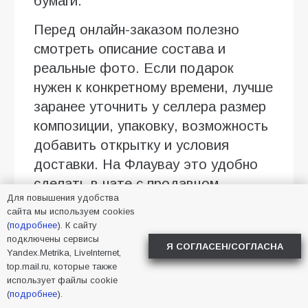
бумаги.
Перед онлайн-заказом полезно
смотреть описание состава и
реальные фото. Если подарок
нужен к конкретному времени, лучше
заранее уточнить у селлера размер
композиции, упаковку, возможность
добавить открытку и условия
доставки. На Флаувау это удобно
сделать в чате с продавцом.
Для повышения удобства
Когда дарить такой подарок
сайта мы используем cookies
(
подробнее
). К сайту
подключены сервисы
Букет из зефира уместен там, где
Я СОГЛАСЕН/СОГЛАСНА
Yandex.Metrika, LiveInternet,
хочется мягкого, дружелюбного
top.mail.ru, которые также
жеста: на день рождения, 8 Марта,
использует файлы cookie
(
подробнее
).
День учителя, новоселье, в