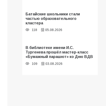
Батайские школьники стали
частью образовательного
кластера
118
05.08.2026
В библиотеке имени И.С.
Тургенева прошёл мастер-класс
«Бумажный парашют» ко Дню ВДВ
109
03.08.2026
«Мобилизация или набор?» Что на
самом деле происходит в армии
России в августе 2026 года
107
03.08.2026