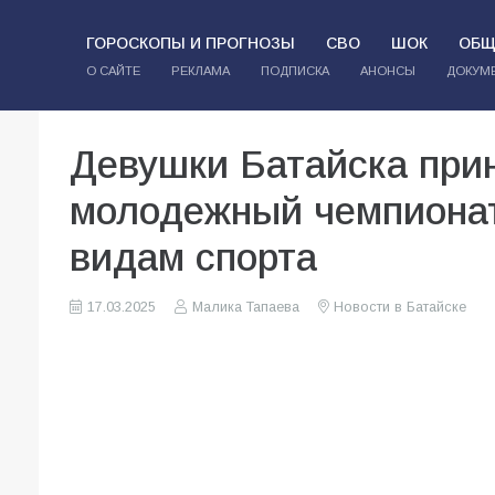
ГОРОСКОПЫ И ПРОГНОЗЫ
СВО
ШОК
ОБЩ
О САЙТЕ
РЕКЛАМА
ПОДПИСКА
АНОНСЫ
ДОКУМ
Девушки Батайска при
молодежный чемпионат
видам спорта
17.03.2025
Малика Тапаева
Новости в Батайске