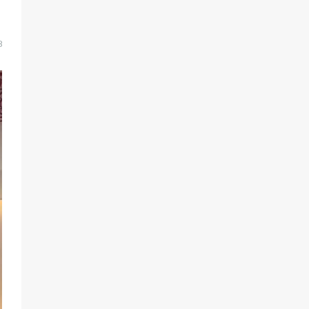
«Слухами Москву не возьмёшь»:
почему заявления Киева о
мобилизации — это отчаяние, а не
разведка
8
83
02.08.2026
Батайчане вышли в финал
Всероссийского конкурса
«Большая перемена»
61
04.08.2026