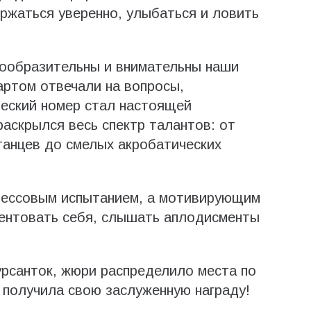
ержаться уверенно, улыбаться и ловить
сообразительны и внимательны наши
артом отвечали на вопросы,
ческий номер стал настоящей
раскрылся весь спектр талантов: от
танцев до смелых акробатических
трессовым испытанием, а мотивирующим
зентовать себя, слышать аплодисменты
урсанток, жюри распределило места по
 получила свою заслуженную награду!