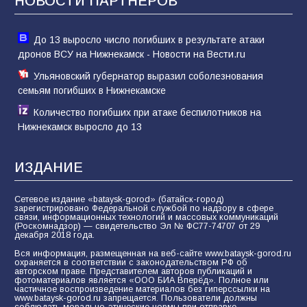
НОВОСТИ ПАРТНЁРОВ
До 13 выросло число погибших в результате атаки
дронов ВСУ на Нижнекамск - Новости на Вести.ru
Ульяновский губернатор выразил соболезнования
семьям погибших в Нижнекамске
Количество погибших при атаке беспилотников на
Нижнекамск выросло до 13
ИЗДАНИЕ
Сетевое издание «bataysk-gorod» (батайск-город)
зарегистрировано Федеральной службой по надзору в сфере
связи, информационных технологий и массовых коммуникаций
(Роскомнадзор) — свидетельство Эл № ФС77-74707 от 29
декабря 2018 года.
Вся информация, размещенная на веб-сайте www.bataysk-gorod.ru
охраняется в соответствии с законодательством РФ об
авторском праве. Представителем авторов публикаций и
фотоматериалов является «ООО БИА Вперёд». Полное или
частичное воспроизведение материалов без гиперссылки на
www.bataysk-gorod.ru запрещается. Пользователи должны
соблюдать морально-этические нормы при отправке