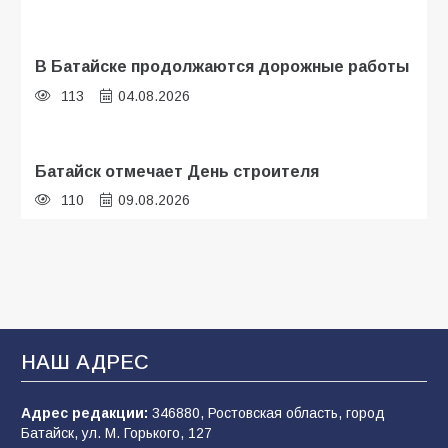
В Батайске продолжаются дорожные работы
113
04.08.2026
Батайск отмечает День строителя
110
09.08.2026
В детском саду № 35 дети освоили
строительные профессии в ходе
спортивного праздника
93
07.08.2026
НАШ АДРЕС
Адрес редакции:
346880, Ростовская область, город
Батайским спортсменам вручили награды
Батайск, ул. М. Горького, 127
77
08.08.2026