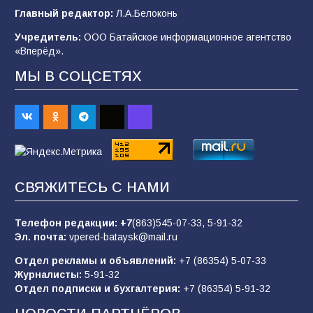
Главный редактор:
Л.А.Белоконь
Учредитель:
ООО Батайское информационное агентство
«Вперёд».
«Слухи — не указ»: почему разговоры о
мобилизации не имеют под собой оснований
МЫ В СОЦСЕТЯХ
67
07.08.2026
Командовал боем до последнего: герой
Евгений Остапенко
67
05.08.2026
СВЯЖИТЕСЬ С НАМИ
Телефон редакции:
+7
(863)545-07-33,
5-91-32
В библиотеке имени М.Ю. Лермонтова
Эл. почта:
vpered-bataysk@mail.ru
состоялось литературно-творческое
мероприятие для юных читателей «Читаем
Отдел рекламы и объявлений:
+7 (86354) 5-07-33
сказку, рисуем в красках»
65
07.08.2026
Журналисты:
5-91-32
Отдел подписки и бухгалтерия:
+7 (86354) 5-91-32