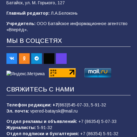
Батайск, ул. М. Горького, 127
«Мобилизация или набор?» Что на самом
деле происходит в армии России в августе
Главный редактор:
Л.А.Белоконь
2026 года
Учредитель:
ООО Батайское информационное агентство
101
03.08.2026
«Вперёд».
МЫ В СОЦСЕТЯХ
В Батайске продолжаются дорожные работы
98
04.08.2026
«Пургу нести — не поля переходить»: почему
заявления о мобилизации — это
СВЯЖИТЕСЬ С НАМИ
пропагандистский вброс
85
01.08.2026
Телефон редакции:
+7
(863)545-07-33,
5-91-32
Эл. почта:
vpered-bataysk@mail.ru
Отдел рекламы и объявлений:
+7 (86354) 5-07-33
«Слухами Москву не возьмёшь»: почему
Журналисты:
5-91-32
заявления Киева о мобилизации — это
Отдел подписки и бухгалтерия:
+7 (86354) 5-91-32
отчаяние, а не разведка