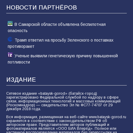
НОВОСТИ ПАРТНЁРОВ
81
02.08.2026
В Самарской области объявлена беспилотная
опасность
Трамп ответил на просьбу Зеленского о поставках
противоракет
Ученые выявили генетическую причину повышенной
потливости
ИЗДАНИЕ
Сетевое издание «bataysk-gorod» (батайск-город)
зарегистрировано Федеральной службой по надзору в сфере
связи, информационных технологий и массовых коммуникаций
(Роскомнадзор) — свидетельство Эл № ФС77-74707 от 29
декабря 2018 года.
Вся информация, размещенная на веб-сайте www.bataysk-gorod.ru
охраняется в соответствии с законодательством РФ об
авторском праве. Представителем авторов публикаций и
фотоматериалов является «ООО БИА Вперёд». Полное или
частичное воспроизведение материалов без гиперссылки на