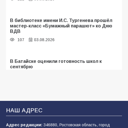
В библиотеке имени И.С. Тургенева прошёл
мастер-класс «Бумажный парашют» ко Дню
ВДВ
107
03.08.2026
В Батайске оценили готовность школ к
сентябрю
106
31.07.2026
Батайские школьники стали частью
образовательного кластера
НАШ АДРЕС
106
05.08.2026
Адрес редакции:
346880, Ростовская область, город