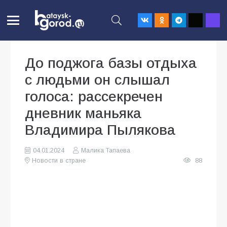
До поджога базы отдыха
с людьми он слышал
голоса: рассекречен
дневник маньяка
Владимира Пылякова
04.01.2024
Малика Тапаева
Новости в стране
88