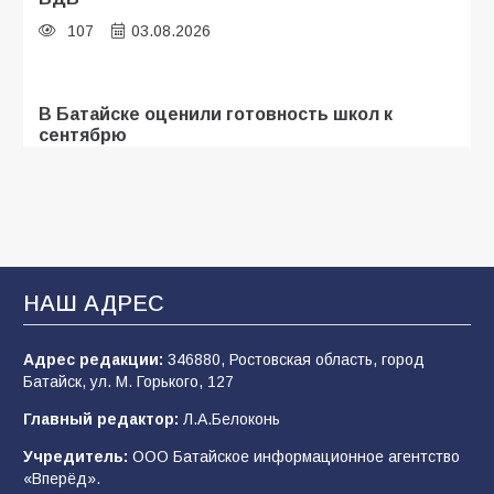
107
03.08.2026
В Батайске оценили готовность школ к
сентябрю
106
31.07.2026
Батайские школьники стали частью
образовательного кластера
НАШ АДРЕС
106
05.08.2026
Адрес редакции:
346880, Ростовская область, город
Батайск, ул. М. Горького, 127
«Мобилизация или набор?» Что на самом
деле происходит в армии России в августе
Главный редактор:
Л.А.Белоконь
2026 года
Учредитель:
ООО Батайское информационное агентство
101
03.08.2026
«Вперёд».