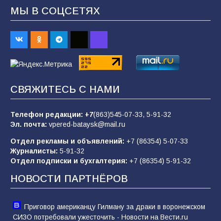
МЫ В СОЦСЕТЯХ
В Батайске продолжаются дорожные работы
98
04.08.2026
«Пургу нести — не поля переходить»: почему
заявления о мобилизации — это
СВЯЖИТЕСЬ С НАМИ
пропагандистский вброс
85
01.08.2026
Телефон редакции:
+7
(863)545-07-33,
5-91-32
Эл. почта:
vpered-bataysk@mail.ru
Отдел рекламы и объявлений:
+7 (86354) 5-07-33
«Слухами Москву не возьмёшь»: почему
Журналисты:
5-91-32
заявления Киева о мобилизации — это
Отдел подписки и бухгалтерия:
+7 (86354) 5-91-32
отчаяние, а не разведка
НОВОСТИ ПАРТНЁРОВ
81
02.08.2026
Приговор американцу Гилману за драки в воронежском
СИЗО потребовали ужесточить - Новости на Вести.ru