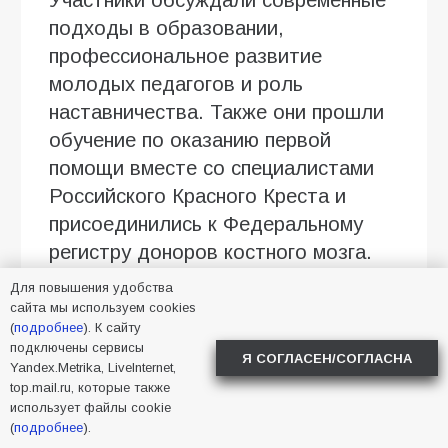
подходы в образовании,
профессиональное развитие
молодых педагогов и роль
наставничества. Также они прошли
обучение по оказанию первой
помощи вместе со специалистами
Российского Красного Креста и
присоединились к Федеральному
регистру доноров костного мозга.
Для повышения удобства
Кроме того, педагоги обменялись
сайта мы используем cookies
опытом с финалистами конкурса
(
подробнее
). К сайту
«Учитель года России», работали
подключены сервисы
Я СОГЛАСЕН/СОГЛАСНА
Yandex.Metrika, LiveInternet,
над собственными проектами и
top.mail.ru, которые также
знакомились с новыми
использует файлы cookie
(
подробнее
).
возможностями профессионального