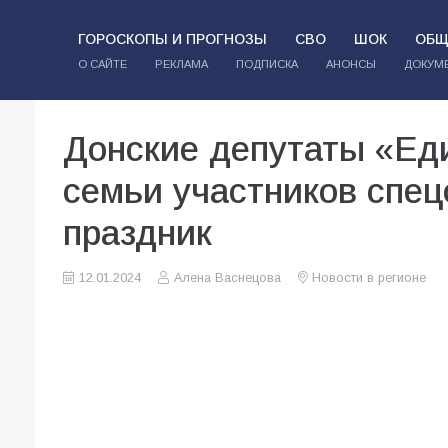
ГОРОСКОПЫ И ПРОГНОЗЫ
СВО
ШОК
ОБЩ
О САЙТЕ
РЕКЛАМА
ПОДПИСКА
АНОНСЫ
ДОКУМ
Донские депутаты «Ед
семьи участников спец
праздник
12.01.2024
Алена Васнецова
Новости в регионе