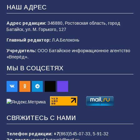
Будет ли мобилизация в России в 2026 году
НАШ АДРЕС
после выборов: в Госдуме дали ответ
103
06.08.2026
Адрес редакции:
346880, Ростовская область, город
Батайск, ул. М. Горького, 127
Главный редактор:
Л.А.Белоконь
В Батайске продолжаются дорожные работы
Учредитель:
ООО Батайское информационное агентство
103
04.08.2026
«Вперёд».
МЫ В СОЦСЕТЯХ
В детском саду № 35 дети освоили
строительные профессии в ходе
спортивного праздника
88
07.08.2026
СВЯЖИТЕСЬ С НАМИ
«Слухами Москву не возьмёшь»: почему
заявления Киева о мобилизации — это
отчаяние, а не разведка
Телефон редакции:
+7
(863)545-07-33,
5-91-32
Эл. почта:
vpered-bataysk@mail.ru