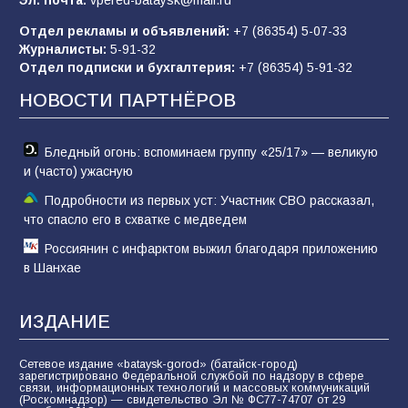
83
02.08.2026
Отдел рекламы и объявлений:
+7 (86354) 5-07-33
Журналисты:
5-91-32
Отдел подписки и бухгалтерия:
+7 (86354) 5-91-32
Командовал боем до последнего: герой
Евгений Остапенко
НОВОСТИ ПАРТНЁРОВ
60
05.08.2026
Бледный огонь: вспоминаем группу «25/17» — великую
и (часто) ужасную
Подробности из первых уст: Участник СВО рассказал,
что спасло его в схватке с медведем
Россиянин с инфарктом выжил благодаря приложению
в Шанхае
ИЗДАНИЕ
Сетевое издание «bataysk-gorod» (батайск-город)
зарегистрировано Федеральной службой по надзору в сфере
связи, информационных технологий и массовых коммуникаций
(Роскомнадзор) — свидетельство Эл № ФС77-74707 от 29