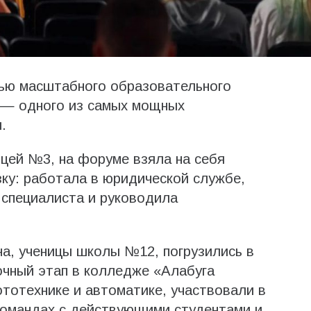
тью масштабного образовательного
 — одного из самых мощных
.
ицей №3, на форуме взяла на себя
зку: работала в юридической службе,
 специалиста и руководила
а, ученицы школы №12, погрузились в
очный этап в колледже «Алабуга
тотехнике и автоматике, участвовали в
командах с действующими студентами и