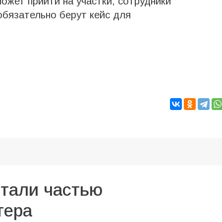
может прийти на участки, сотрудники
обязательно берут кейс для
стали частью
тера