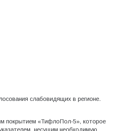
олосования слабовидящих в регионе.
ым покрытием «ТифлоПол-5», которое
указателем, несущим необходимую