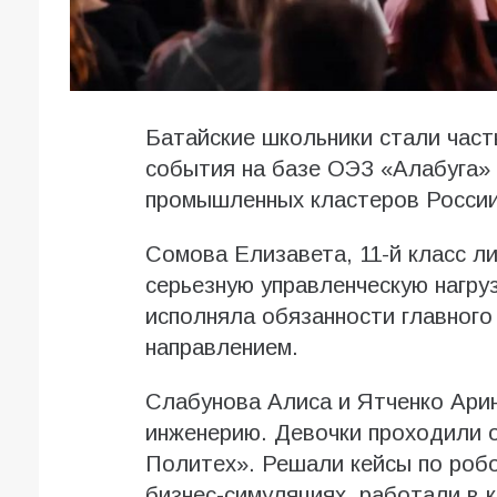
Батайские школьники стали час
события на базе ОЭЗ «Алабуга»
промышленных кластеров России
Сомова Елизавета, 11-й класс л
серьезную управленческую нагру
исполняла обязанности главного
направлением.
Слабунова Алиса и Ятченко Арин
инженерию. Девочки проходили 
Политех». Решали кейсы по робо
бизнес-симуляциях, работали в 