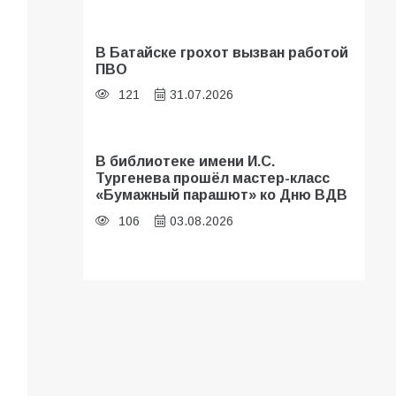
В Батайске грохот вызван работой
ПВО
121
31.07.2026
В библиотеке имени И.С.
Тургенева прошёл мастер-класс
«Бумажный парашют» ко Дню ВДВ
106
03.08.2026
В Батайске оценили готовность
школ к сентябрю
101
31.07.2026