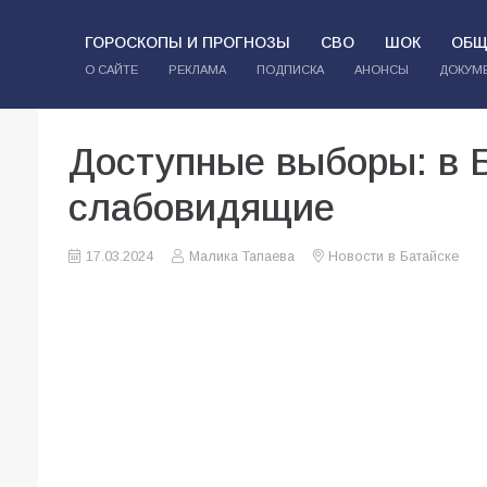
ГОРОСКОПЫ И ПРОГНОЗЫ
СВО
ШОК
ОБЩ
О САЙТЕ
РЕКЛАМА
ПОДПИСКА
АНОНСЫ
ДОКУМ
Доступные выборы: в Б
слабовидящие
17.03.2024
Малика Тапаева
Новости в Батайске