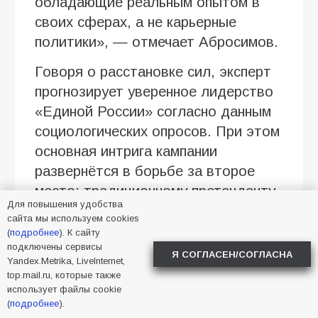
обладающие реальным опытом в
своих сферах, а не карьерные
политики», — отмечает Абросимов.
Говоря о расстановке сил, эксперт
прогнозирует уверенное лидерство
«Единой России» согласно данным
социологических опросов. При этом
основная интрига кампании
развернётся в борьбе за второе
место: традиционному претенденту
Для повышения удобства
— КПРФ — предстоит серьёзная
сайта мы используем cookies
конкуренция со стороны ЛДПР и
(
подробнее
). К сайту
подключены сервисы
партии «Новые люди», которые
Я СОГЛАСЕН/СОГЛАСНА
Yandex.Metrika, LiveInternet,
усилили позиции среди городского
top.mail.ru, которые также
электората.
использует файлы cookie
(
подробнее
).