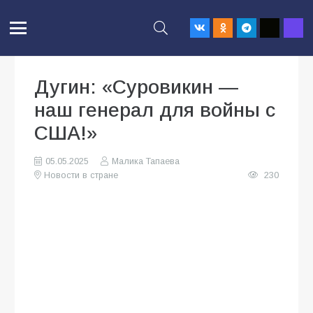
Дугин: «Суровикин —
наш генерал для войны с
США!»
05.05.2025
Малика Тапаева
Новости в стране
230