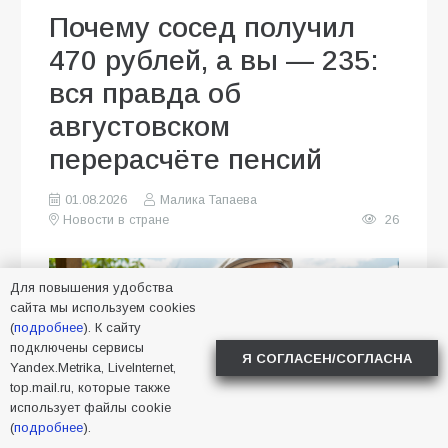
Почему сосед получил
470 рублей, а вы — 235:
вся правда об
августовском
перерасчёте пенсий
01.08.2026
Малика Тапаева
Новости в стране
26
Для повышения удобства
сайта мы используем cookies
(
подробнее
). К сайту
подключены сервисы
Я СОГЛАСЕН/СОГЛАСНА
Yandex.Metrika, LiveInternet,
top.mail.ru, которые также
использует файлы cookie
(
подробнее
).