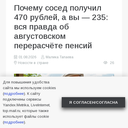
Почему сосед получил
470 рублей, а вы — 235:
вся правда об
августовском
перерасчёте пенсий
01.08.2026
Малика Тапаева
Новости в стране
26
Для повышения удобства
сайта мы используем cookies
(
подробнее
). К сайту
подключены сервисы
Я СОГЛАСЕН/СОГЛАСНА
Yandex.Metrika, LiveInternet,
top.mail.ru, которые также
использует файлы cookie
(
подробнее
).