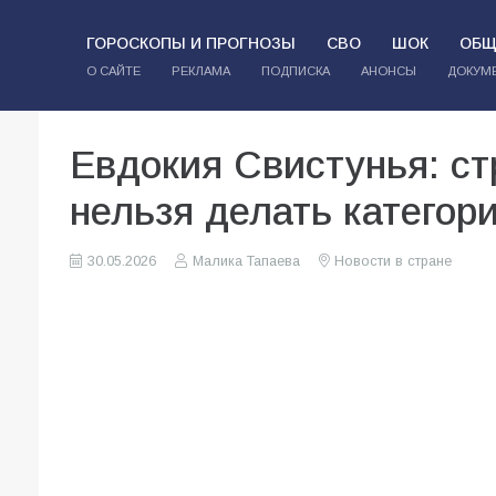
ГОРОСКОПЫ И ПРОГНОЗЫ
СВО
ШОК
ОБЩ
О САЙТЕ
РЕКЛАМА
ПОДПИСКА
АНОНСЫ
ДОКУМ
Евдокия Свистунья: ст
нельзя делать категор
30.05.2026
Малика Тапаева
Новости в стране