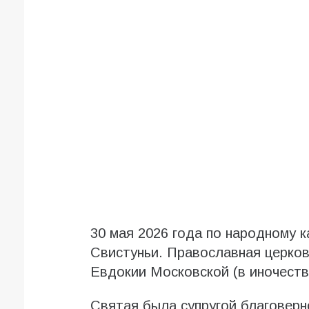
30 мая 2026 года по народному 
Свистуньи. Православная церков
Евдокии Московской (в иночеств
Святая была супругой благоверн