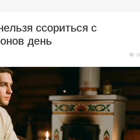
нельзя ссориться с
онов день
1