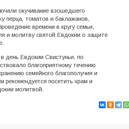
лючали окучивание взошедшего
ку перца, томатов и баклажанов,
проведение времени в кругу семьи,
ля и молитву святой Евдокии о защите
е.
в день Евдокии Свистуньи, по
бствовало благоприятному течению
хранению семейного благополучия и
м рекомендуется посетить храм и
докии молитвой.