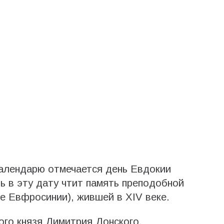
календарю отмечается день Евдокии
ь в эту дату чтит память преподобной
е Евфросинии), жившей в XIV веке.
ого князя Димитрия Донского,