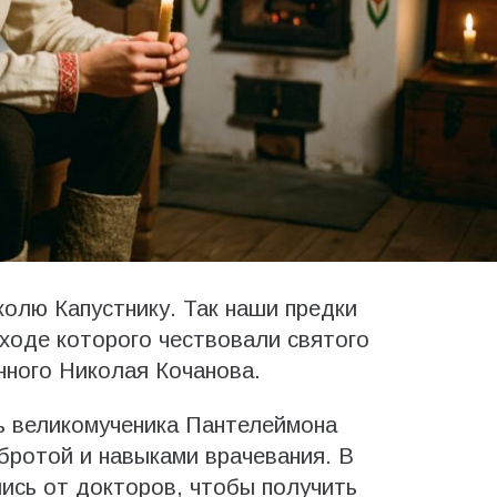
колю Капустнику. Так наши предки
 ходе которого чествовали святого
нного Николая Кочанова.
ть великомученика Пантелеймона
бротой и навыками врачевания. В
ись от докторов, чтобы получить