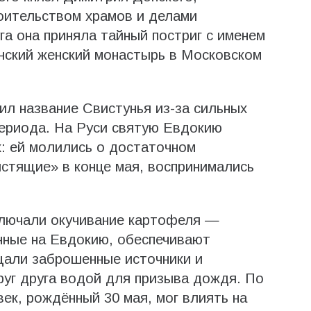
оительством храмов и делами
га она приняла тайный постриг с именем
нский женский монастырь в Московском
ил название Свистунья из-за сильных
периода. На Руси святую Евдокию
х: ей молились о достаточном
истящие» в конце мая, воспринимались
ключали окучивание картофеля —
нные на Евдокию, обеспечивают
щали заброшенные источники и
руг друга водой для призыва дождя. По
ек, рождённый 30 мая, мог влиять на