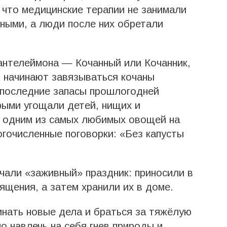
 что медицинские терапии не занимали
ными, а люди после них обретали
нтелеймона — Кочанный или Кочанник,
я начинают завязываться кочаны
 последние запасы прошлогодней
орыми угощали детей, нищих и
а одним из самых любимых овощей на
огочисленные поговорки: «Без капусты
чали «заживный» праздник: приносили в
ящения, а затем хранили их в доме.
чинать новые дела и браться за тяжёлую
о навлечь на себя гнев природы и