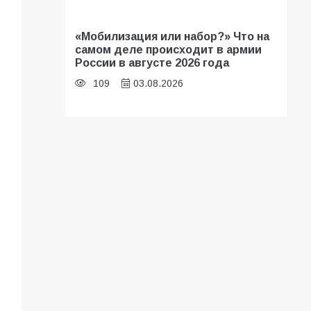
«Мобилизация или набор?» Что на
самом деле происходит в армии
России в августе 2026 года
109
03.08.2026
В библиотеке имени И.С.
Тургенева прошёл мастер-класс
«Бумажный парашют» ко Дню ВДВ
109
03.08.2026
В Батайске продолжаются
дорожные работы
108
04.08.2026