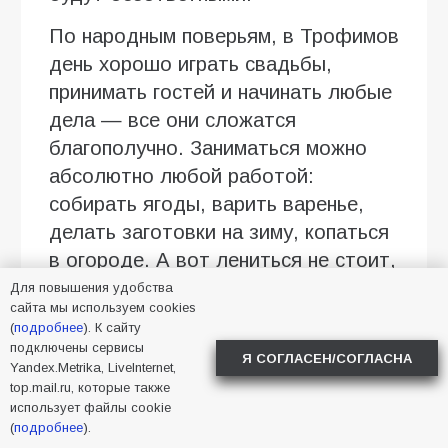
По народным поверьям, в Трофимов
день хорошо играть свадьбы,
принимать гостей и начинать любые
дела — все они сложатся
благополучно. Заниматься можно
абсолютно любой работой:
собирать ягоды, варить варенье,
делать заготовки на зиму, копаться
в огороде. А вот лениться не стоит,
иначе удача отвернется.
Для повышения удобства
сайта мы используем cookies
Хозяйкам не рекомендуется давать
(
подробнее
). К сайту
подключены сервисы
пробу с первой банки варенья, даже
Я СОГЛАСЕН/СОГЛАСНА
Yandex.Metrika, LiveInternet,
если очень хочется угостить
top.mail.ru, которые также
использует файлы cookie
близких. В старину считали, что
(
подробнее
).
тогда все труды пойдут насмарку —