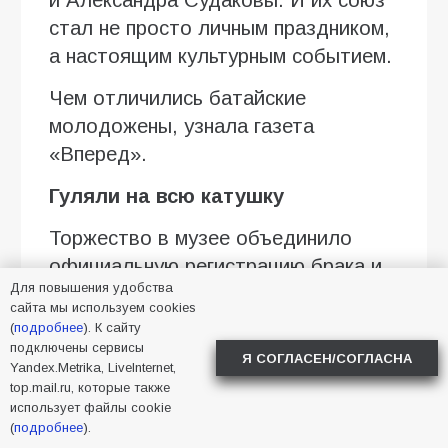
стал не просто личным праздником,
а настоящим культурным событием.
Чем отличились батайские
молодожены, узнала газета
«Вперед».
Гуляли на всю катушку
Торжество в музее объединило
официальную регистрацию брака и
Для повышения удобства
колоритный обряд, уходящий
сайта мы используем cookies
корнями в традиции донского
(
подробнее
). К сайту
казачества. Перед официальной
подключены сервисы
Я СОГЛАСЕН/СОГЛАСНА
Yandex.Metrika, LiveInternet,
церемонией молодожёны прошли
top.mail.ru, которые также
через особый ритуал. Пара прошла
использует файлы cookie
(
подробнее
).
через рушники, казачью фуражку и