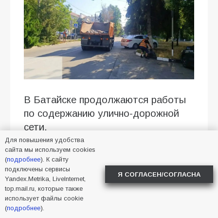
В Батайске продолжаются работы
по содержанию улично-дорожной
сети.
Для повышения удобства
Ежедневно специалисты выполняют
сайта мы используем cookies
(
подробнее
комплекс работ по содержанию
). К сайту
подключены сервисы
улично-дорожной сети: убирают
Я СОГЛАСЕН/СОГЛАСНА
Yandex.Metrika, LiveInternet,
мусор вдоль дорог, очищают
top.mail.ru, которые также
использует файлы cookie
остановочные комплексы и урны,
(
подробнее
).
приводят в порядок обочины.