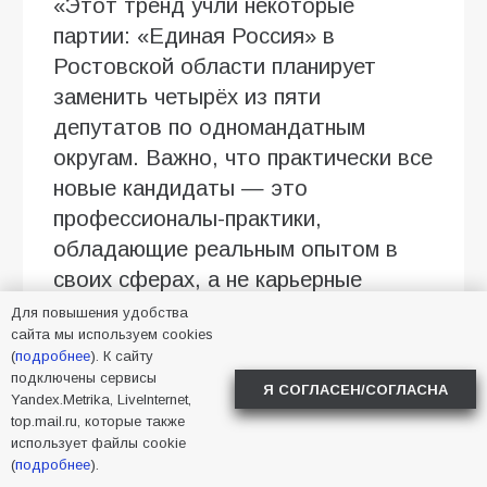
«Этот тренд учли некоторые
партии: «Единая Россия» в
Ростовской области планирует
заменить четырёх из пяти
депутатов по одномандатным
округам. Важно, что практически все
новые кандидаты — это
профессионалы-практики,
обладающие реальным опытом в
своих сферах, а не карьерные
политики», — отмечает Абросимов.
Для повышения удобства
сайта мы используем cookies
Говоря о расстановке сил, эксперт
(
подробнее
). К сайту
подключены сервисы
прогнозирует уверенное лидерство
Я СОГЛАСЕН/СОГЛАСНА
Yandex.Metrika, LiveInternet,
«Единой России» согласно данным
top.mail.ru, которые также
использует файлы cookie
социологических опросов. При этом
(
подробнее
).
основная интрига кампании