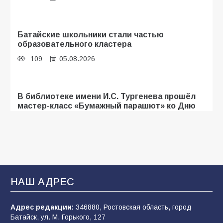
Батайские школьники стали частью
образовательного кластера
109
05.08.2026
В библиотеке имени И.С. Тургенева прошёл
мастер-класс «Бумажный парашют» ко Дню
ВДВ
107
03.08.2026
«Мобилизация или набор?» Что на самом
деле происходит в армии России в августе
НАШ АДРЕС
2026 года
102
03.08.2026
Адрес редакции:
346880, Ростовская область, город
Батайск, ул. М. Горького, 127