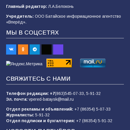
Главный редактор:
Л.А.Белоконь
В Батайске продолжаются дорожные работы
Учредитель:
ООО Батайское информационное агентство
99
04.08.2026
«Вперёд».
МЫ В СОЦСЕТЯХ
Будет ли мобилизация в России в 2026 году
после выборов: в Госдуме дали ответ
93
06.08.2026
«Пургу нести — не поля переходить»: почему
СВЯЖИТЕСЬ С НАМИ
заявления о мобилизации — это
пропагандистский вброс
Телефон редакции:
+7
(863)545-07-33,
5-91-32
85
01.08.2026
Эл. почта:
vpered-bataysk@mail.ru
Отдел рекламы и объявлений:
+7 (86354) 5-07-33
Журналисты:
5-91-32
«Слухами Москву не возьмёшь»: почему
Отдел подписки и бухгалтерия:
+7 (86354) 5-91-32
заявления Киева о мобилизации — это
отчаяние, а не разведка