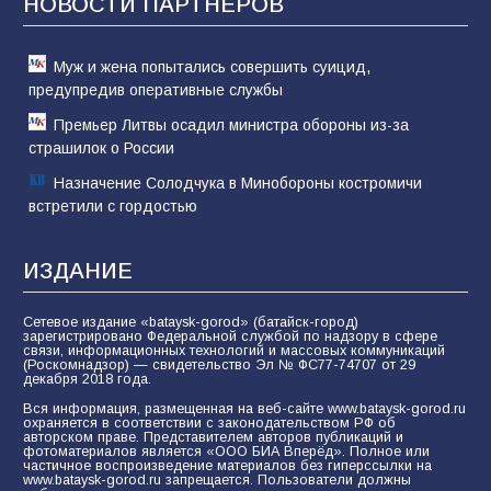
НОВОСТИ ПАРТНЁРОВ
81
02.08.2026
Муж и жена попытались совершить суицид,
предупредив оперативные службы
Премьер Литвы осадил министра обороны из-за
страшилок о России
Назначение Солодчука в Минобороны костромичи
встретили с гордостью
ИЗДАНИЕ
Сетевое издание «bataysk-gorod» (батайск-город)
зарегистрировано Федеральной службой по надзору в сфере
связи, информационных технологий и массовых коммуникаций
(Роскомнадзор) — свидетельство Эл № ФС77-74707 от 29
декабря 2018 года.
Вся информация, размещенная на веб-сайте www.bataysk-gorod.ru
охраняется в соответствии с законодательством РФ об
авторском праве. Представителем авторов публикаций и
фотоматериалов является «ООО БИА Вперёд». Полное или
частичное воспроизведение материалов без гиперссылки на
www.bataysk-gorod.ru запрещается. Пользователи должны