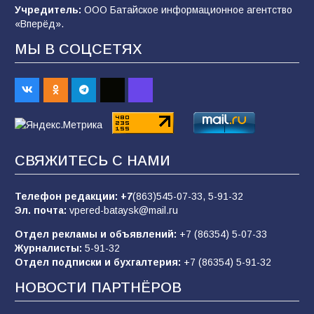
Учредитель:
ООО Батайское информационное агентство
99
04.08.2026
«Вперёд».
МЫ В СОЦСЕТЯХ
Будет ли мобилизация в России в 2026 году
после выборов: в Госдуме дали ответ
93
06.08.2026
«Пургу нести — не поля переходить»: почему
СВЯЖИТЕСЬ С НАМИ
заявления о мобилизации — это
пропагандистский вброс
Телефон редакции:
+7
(863)545-07-33,
5-91-32
85
01.08.2026
Эл. почта:
vpered-bataysk@mail.ru
Отдел рекламы и объявлений:
+7 (86354) 5-07-33
Журналисты:
5-91-32
«Слухами Москву не возьмёшь»: почему
Отдел подписки и бухгалтерия:
+7 (86354) 5-91-32
заявления Киева о мобилизации — это
отчаяние, а не разведка
НОВОСТИ ПАРТНЁРОВ
81
02.08.2026