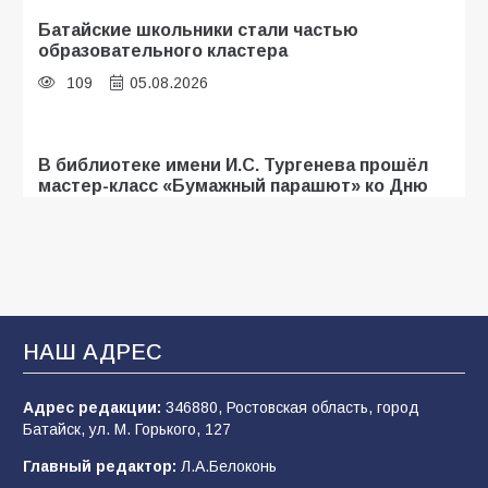
Батайские школьники стали частью
образовательного кластера
109
05.08.2026
В библиотеке имени И.С. Тургенева прошёл
мастер-класс «Бумажный парашют» ко Дню
ВДВ
107
03.08.2026
«Мобилизация или набор?» Что на самом
деле происходит в армии России в августе
НАШ АДРЕС
2026 года
102
03.08.2026
Адрес редакции:
346880, Ростовская область, город
Батайск, ул. М. Горького, 127
Главный редактор:
Л.А.Белоконь
В Батайске продолжаются дорожные работы