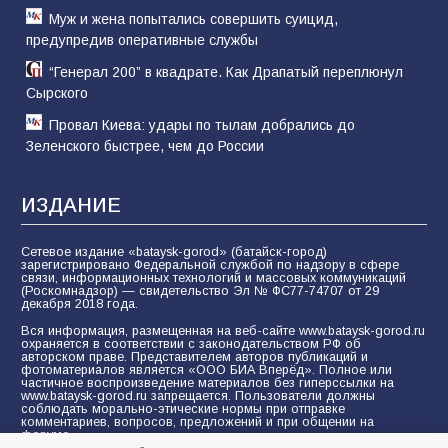
Муж и жена попытались совершить суицид,
предупредив оперативные службы
“Генерал 200” в квадрате. Как Драпатый переплюнул
Сырского
Провал Киева: удары по тылам добрались до
Зеленского быстрее, чем до России
ИЗДАНИЕ
Сетевое издание «bataysk-gorod» (батайск-город)
зарегистрировано Федеральной службой по надзору в сфере
связи, информационных технологий и массовых коммуникаций
(Роскомнадзор) — свидетельство Эл № ФС77-74707 от 29
декабря 2018 года.
Вся информация, размещенная на веб-сайте www.bataysk-gorod.ru
охраняется в соответствии с законодательством РФ об
авторском праве. Представителем авторов публикаций и
фотоматериалов является «ООО БИА Вперёд». Полное или
частичное воспроизведение материалов без гиперссылки на
www.bataysk-gorod.ru запрещается. Пользователи должны
соблюдать морально-этические нормы при отправке
комментариев, вопросов, предложений и при общении на
форуме.