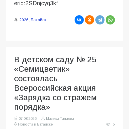
erid:2SDnjcyq3kf
2026
,
Батайск
В детском саду № 25
«Семицветик»
состоялась
Всероссийская акция
«Зарядка со стражем
порядка»
07.08.2026
Малика Тапаева
Новости в Батайске
5