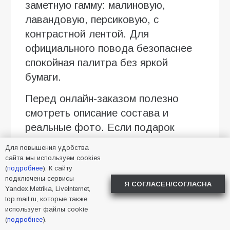
заметную гамму: малиновую,
лавандовую, персиковую, с
контрастной лентой. Для
официального повода безопаснее
спокойная палитра без яркой
бумаги.
Перед онлайн-заказом полезно
смотреть описание состава и
реальные фото. Если подарок
нужен к конкретному времени, лучше
Для повышения удобства
заранее уточнить у селлера размер
сайта мы используем cookies
(
подробнее
). К сайту
композиции, упаковку, возможность
подключены сервисы
добавить открытку и условия
Я СОГЛАСЕН/СОГЛАСНА
Yandex.Metrika, LiveInternet,
доставки. На Флаувау это удобно
top.mail.ru, которые также
использует файлы cookie
сделать в чате с продавцом.
(
подробнее
).