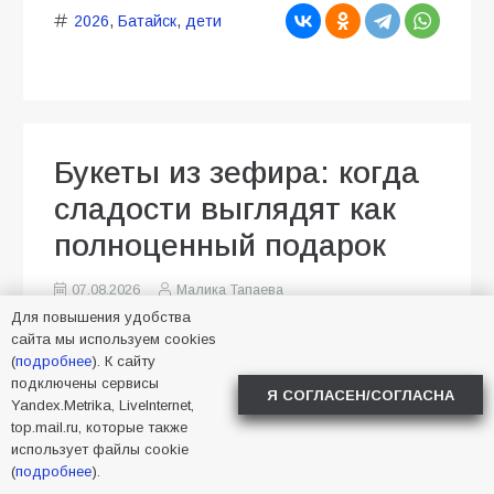
2026
,
Батайск
,
дети
Букеты из зефира: когда
сладости выглядят как
полноценный подарок
07.08.2026
Малика Тапаева
Новости в Батайске
21
Для повышения удобства
сайта мы используем cookies
(
подробнее
). К сайту
подключены сервисы
Я СОГЛАСЕН/СОГЛАСНА
Yandex.Metrika, LiveInternet,
top.mail.ru, которые также
использует файлы cookie
(
подробнее
).